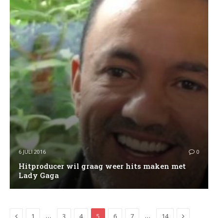
6 JULI 2016
0
Hitproducer wil graag weer hits maken met
Lady Gaga
Previous
Next
…
…
1
3
4
5
6
7
14