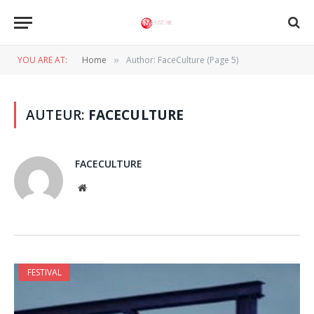
YOU ARE AT:
Home
Author: FaceCulture (Page 5)
»
AUTEUR:
FACECULTURE
FACECULTURE
Website
FESTIVAL