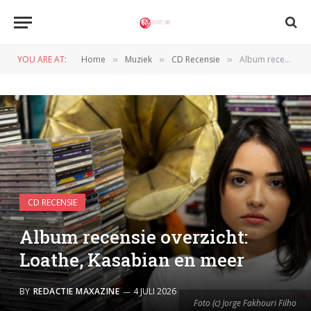
YOU ARE AT:
Home
Muziek
CD Recensie
Album recensie overzicht: Loathe, Kasabian en meer
»
»
»
CD RECENSIE
Album recensie overzicht:
Loathe, Kasabian en meer
BY
REDACTIE MAXAZINE
4 JULI 2026
Foto (c) Jorge Fakhouri Filho