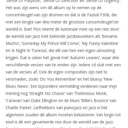
‘Sense Of Purpose’, ‘Sense Of Direction’ en ‘Sense Of Urgency’.
Het was zijn wens om dit album op te nemen op de
concertvleugel van zijn dromen en dat is de Fazioli F308, die
met een lengte van drie meter de grootste concertvleugel ter
wereld is. Bart Flos neemt de luisteraar mee op een reis door
de wereld van jazz met bekende jazzklassiekers als ‘Besame
Mucho’, ‘Someday My Prince Will Come’, ‘My Funny Valentine’
en ‘A Night In Tunesia’, die elk van hen een eigen uitvoering
krijgen. Dat is zeker het geval met ‘Autumn Leaves’, waar drie
verschillende versies van te vinden zijn. Iedere cd sluit met een
van de versies af. Ook de eigen composities zijn niet te
versmaden, zoals ‘Do You Remember’ en het bluesy ‘New
Blues News’. Een bijzondere vermelding verdienen naar mijn
mening nog ‘Straight No Chaser’ van Thelonious Monk,
‘Caravan’ van Duke Ellington en de blues ‘Billie’s Bounce’ van
Charlie Parker. Liefhebbers van pianojazz en jazz in het
algemeen zouden dit album moeten beluisteren. Van begin tot
eind is dit een gevarieerde reis door de wereld van de jazz.