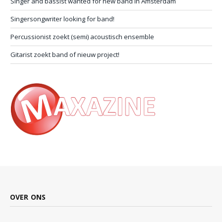
Singer and bassist wanted for new band in Amsterdam
Singersongwriter looking for band!
Percussionist zoekt (semi) acoustisch ensemble
Gitarist zoekt band of nieuw project!
OVER ONS