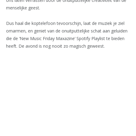
ons laten verrassen door de onuitputtelijke creativiteit van de
menselijke geest.
Dus haal die koptelefoon tevoorschijn, laat de muziek je ziel
omarmen, en geniet van de onuitputtelijke schat aan geluiden
die de ‘New Music Friday Maxazine’ Spotify Playlist te bieden
heeft. De avond is nog nooit zo magisch geweest.