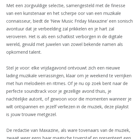
Met een zorgvuldige selectie, samengesteld met de finesse
van een kunstenaar en het scherpe oor van een muzikale
connaisseur, biedt de ‘New Music Friday Maxazine’ een sonisch
avontuur dat je verbeelding zal prikkelen en je hart zal
veroveren. Het is als een schatkist verborgen in de digitale
wereld, gevuld met juwelen van zowel bekende namen als
opkomend talent.
Stel je voor: elke vrijdagavond ontvouwt zich een nieuwe
lading muzikale verrassingen, klaar om je weekend te verrijken
met hun melodieën en ritmes. Of je nu op zoek bent naar de
perfecte soundtrack voor je gezellige avond thuis, je
nachtelijke autorit, of gewoon voor die momenten wanneer je
wilt ontspannen en jezelf verliezen in de muziek, deze playlist
is jouw trouwe metgezel.
De redactie van Maxazine, als ware tovenaars van de muziek,
zwaait weer eens haar magische toverstaf en presenteert een