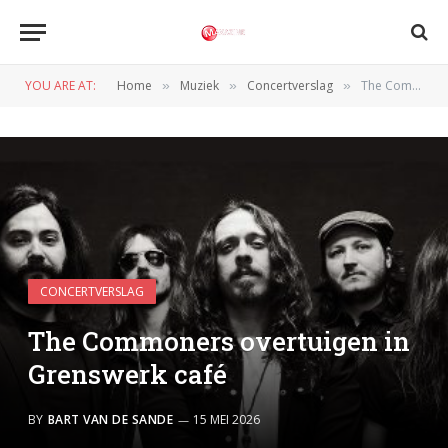
YOU ARE AT:
Home
Muziek
Concertverslag
The Commoners overtuigen in Grenswerk café
»
»
»
CONCERTVERSLAG
The Commoners overtuigen in
Grenswerk café
BY
BART VAN DE SANDE
15 MEI 2026