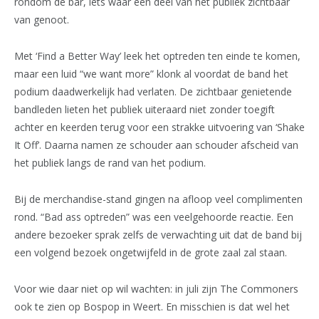
rondom de bar, iets waar een deel van het publiek zichtbaar
van genoot.
Met ‘Find a Better Way’ leek het optreden ten einde te komen,
maar een luid “we want more” klonk al voordat de band het
podium daadwerkelijk had verlaten. De zichtbaar genietende
bandleden lieten het publiek uiteraard niet zonder toegift
achter en keerden terug voor een strakke uitvoering van ‘Shake
It Off’. Daarna namen ze schouder aan schouder afscheid van
het publiek langs de rand van het podium.
Bij de merchandise-stand gingen na afloop veel complimenten
rond. “Bad ass optreden” was een veelgehoorde reactie. Een
andere bezoeker sprak zelfs de verwachting uit dat de band bij
een volgend bezoek ongetwijfeld in de grote zaal zal staan.
Voor wie daar niet op wil wachten: in juli zijn The Commoners
ook te zien op Bospop in Weert. En misschien is dat wel het