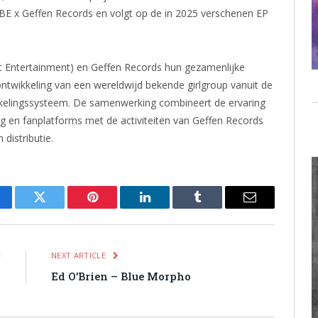
YBE x Geffen Records en volgt op de in 2025 verschenen EP
it Entertainment) en Geffen Records hun gezamenlijke
ontwikkeling van een wereldwijd bekende girlgroup vanuit de
kkelingssysteem. De samenwerking combineert de ervaring
ng en fanplatforms met de activiteiten van Geffen Records
distributie.
cebook
Twitter
Pinterest
LinkedIn
Tumblr
Email
E
NEXT ARTICLE
s
Ed O’Brien – Blue Morpho