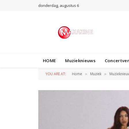
donderdag, augustus 6
HOME
Muzieknieuws
Concertve
YOU ARE AT:
Home
Muziek
Muzieknieu
»
»