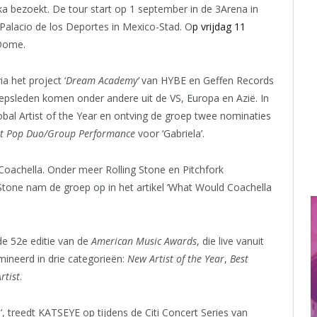
a bezoekt. De tour start op 1 september in de 3Arena in
 Palacio de los Deportes in Mexico-Stad. O
p vrijdag 11
Dome.
 het project ‘
Dream Academy’
van HYBE en Geffen Records
epsleden komen onder andere uit de VS, Europa en Azië. In
bal Artist of the Year en ontving de groep twee nominaties
st Pop Duo/Group Performance
voor ‘Gabriela’.
oachella. Onder meer Rolling Stone en Pitchfork
Stone nam de groep op in het artikel ‘What Would Coachella
e 52e editie van de
American Music Awards
, die live vanuit
ineerd in drie categorieën:
New Artist of the Year
,
Best
rtist
.
, treedt KATSEYE op tijdens de Citi Concert Series van