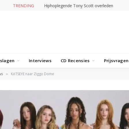
TRENDING
Hiphoplegende Tony Scott overleden
rslagen
Interviews
CD Recensies
Prijsvragen
ws
KATSEYE naar Ziggo Dome
»