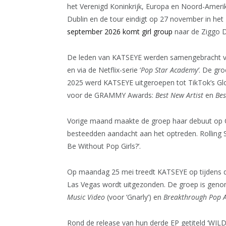
het Verenigd Koninkrijk, Europa en Noord-Amerik
Dublin en de tour eindigt op 27 november in het
september 2026 komt girl group
naar de Ziggo 
De leden van KATSEYE werden samengebracht via
en via de Netflix-serie ‘
Pop Star Academy’
. De gro
2025 werd KATSEYE uitgeroepen tot TikTok’s Glo
voor de GRAMMY Awards:
Best New Artist
en
Be
Vorige maand maakte de groep haar debuut op C
besteedden aandacht aan het optreden. Rolling 
Be Without Pop Girls?’.
Op maandag 25 mei treedt KATSEYE op tijdens d
Las Vegas wordt uitgezonden. De groep is genom
Music Video
(voor ‘Gnarly’) en
Breakthrough Pop A
Rond de release van hun derde EP getiteld ‘WILD’