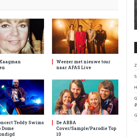
 Kaagman
Weezer met nieuwe tour
Z
en
naar AFAS Live
S
H
G
g
G
oncert Teddy Swims
De ABBA
o Dome
Cover/Sample/Parodie Top
ondigd
10