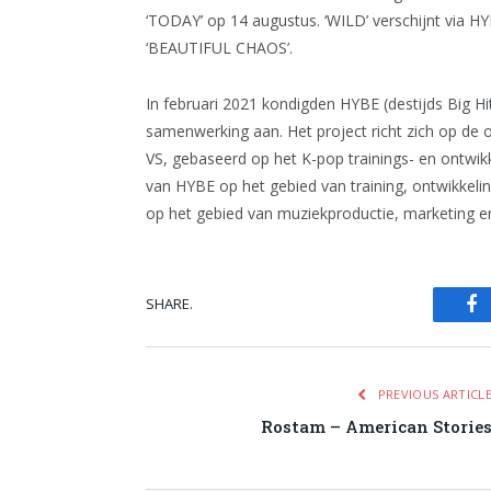
‘TODAY’ op 14 augustus. ‘WILD’ verschijnt via H
‘BEAUTIFUL CHAOS’.
In februari 2021 kondigden HYBE (destijds Big H
samenwerking aan. Het project richt zich op de 
VS, gebaseerd op het K-pop trainings- en ontwi
van HYBE op het gebied van training, ontwikkeli
op het gebied van muziekproductie, marketing en 
SHARE.
Fa
PREVIOUS ARTICL
Rostam – American Storie