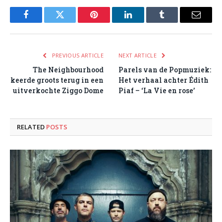
Facebook
Twitter
Pinterest
LinkedIn
Tumblr
Email
PREVIOUS ARTICLE
NEXT ARTICLE
The Neighbourhood
Parels van de Popmuziek:
keerde groots terug in een
Het verhaal achter Édith
uitverkochte Ziggo Dome
Piaf – ‘La Vie en rose’
RELATED
POSTS