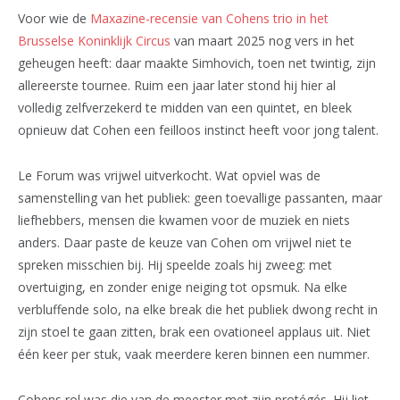
Voor wie de
Maxazine-recensie van Cohens trio in het
Brusselse Koninklijk Circus
van maart 2025 nog vers in het
geheugen heeft: daar maakte Simhovich, toen net twintig, zijn
allereerste tournee. Ruim een jaar later stond hij hier al
volledig zelfverzekerd te midden van een quintet, en bleek
opnieuw dat Cohen een feilloos instinct heeft voor jong talent.
Le Forum was vrijwel uitverkocht. Wat opviel was de
samenstelling van het publiek: geen toevallige passanten, maar
liefhebbers, mensen die kwamen voor de muziek en niets
anders. Daar paste de keuze van Cohen om vrijwel niet te
spreken misschien bij. Hij speelde zoals hij zweeg: met
overtuiging, en zonder enige neiging tot opsmuk. Na elke
verbluffende solo, na elke break die het publiek dwong recht in
zijn stoel te gaan zitten, brak een ovationeel applaus uit. Niet
één keer per stuk, vaak meerdere keren binnen een nummer.
Cohens rol was die van de meester met zijn protégés. Hij liet