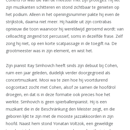
zijn muzikanten schitteren en stond zichtbaar te genieten op
het podium. Alleen in het openingsnummer pakte hij even de
strijkstok, daarna niet meer. Hij haalde uit zijn contrabas
opnieuw die toon waarvoor hij wereldwijd geroemd wordt: van
celloachtig zingend tot percussief, soms in dezelfde frase. Zelf
zong hij niet, op een korte scatpassage in de toegift na. De
grootmeester was in zijn element, en wist het.
Zijn pianist Itay Simhovich heeft sinds zijn debuut bij Cohen,
ruim een jaar geleden, duidelijk verder doorgegroeid als
concertmuzikant. Mooi wa te zien hoe hij voortdurend
oogcontact zocht met Cohen, alsof ze samen de hoofdrol
droegen, en dat is in deze formatie ook precies hoe het
werkte. Simhovich is geen spierballenpianist. Hij is een
muzikant die in de Beschränkung den Meister zeigt, en die
geboren lijkt te zijn met de mooiste jazzakkoorden in zijn
hoofd. Naast hem stond Yonatan Voltzok, een geweldige