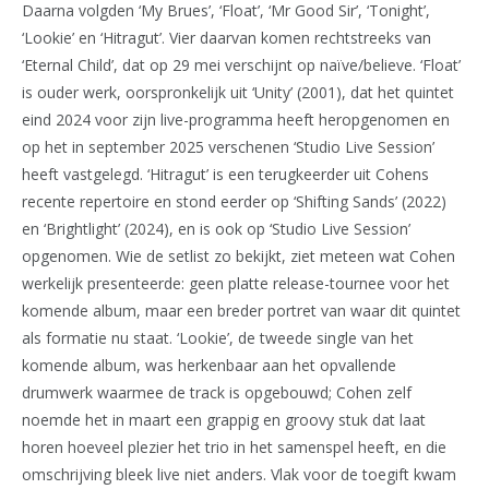
Daarna volgden ‘My Brues’, ‘Float’, ‘Mr Good Sir’, ‘Tonight’,
‘Lookie’ en ‘Hitragut’. Vier daarvan komen rechtstreeks van
‘Eternal Child’, dat op 29 mei verschijnt op naïve/believe. ‘Float’
is ouder werk, oorspronkelijk uit ‘Unity’ (2001), dat het quintet
eind 2024 voor zijn live-programma heeft heropgenomen en
op het in september 2025 verschenen ‘Studio Live Session’
heeft vastgelegd. ‘Hitragut’ is een terugkeerder uit Cohens
recente repertoire en stond eerder op ‘Shifting Sands’ (2022)
en ‘Brightlight’ (2024), en is ook op ‘Studio Live Session’
opgenomen. Wie de setlist zo bekijkt, ziet meteen wat Cohen
werkelijk presenteerde: geen platte release-tournee voor het
komende album, maar een breder portret van waar dit quintet
als formatie nu staat. ‘Lookie’, de tweede single van het
komende album, was herkenbaar aan het opvallende
drumwerk waarmee de track is opgebouwd; Cohen zelf
noemde het in maart een grappig en groovy stuk dat laat
horen hoeveel plezier het trio in het samenspel heeft, en die
omschrijving bleek live niet anders. Vlak voor de toegift kwam