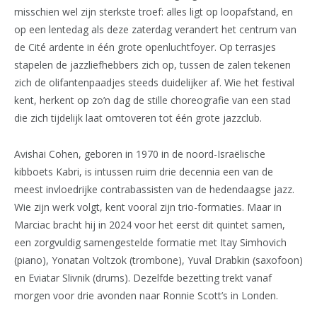
misschien wel zijn sterkste troef: alles ligt op loopafstand, en
op een lentedag als deze zaterdag verandert het centrum van
de Cité ardente in één grote openluchtfoyer. Op terrasjes
stapelen de jazzliefhebbers zich op, tussen de zalen tekenen
zich de olifantenpaadjes steeds duidelijker af. Wie het festival
kent, herkent op zo’n dag de stille choreografie van een stad
die zich tijdelijk laat omtoveren tot één grote jazzclub.
Avishai Cohen, geboren in 1970 in de noord-Israëlische
kibboets Kabri, is intussen ruim drie decennia een van de
meest invloedrijke contrabassisten van de hedendaagse jazz.
Wie zijn werk volgt, kent vooral zijn trio-formaties. Maar in
Marciac bracht hij in 2024 voor het eerst dit quintet samen,
een zorgvuldig samengestelde formatie met Itay Simhovich
(piano), Yonatan Voltzok (trombone), Yuval Drabkin (saxofoon)
en Eviatar Slivnik (drums). Dezelfde bezetting trekt vanaf
morgen voor drie avonden naar Ronnie Scott’s in Londen.