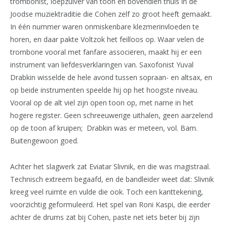
trombonist, loepzuiver van toon en bovendien thuis in de
Joodse muziektraditie die Cohen zelf zo groot heeft gemaakt.
In één nummer waren onmiskenbare klezmerinvloeden te
horen, en daar pakte Voltzok het feilloos op. Waar velen de
trombone vooral met fanfare associëren, maakt hij er een
instrument van liefdesverklaringen van. Saxofonist Yuval
Drabkin wisselde de hele avond tussen sopraan- en altsax, en
op beide instrumenten speelde hij op het hoogste niveau.
Vooral op de alt viel zijn open toon op, met name in het
hogere register. Geen schreeuwerige uithalen, geen aarzelend
op de toon af kruipen; Drabkin was er meteen, vol. Bam.
Buitengewoon goed.
Achter het slagwerk zat Eviatar Slivnik, en die was magistraal.
Technisch extreem begaafd, en de bandleider weet dat: Slivnik
kreeg veel ruimte en vulde die ook. Toch een kanttekening,
voorzichtig geformuleerd. Het spel van Roni Kaspi, die eerder
achter de drums zat bij Cohen, paste net iets beter bij zijn