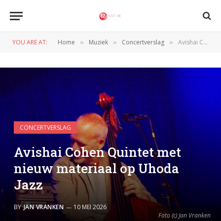
YOU ARE AT:
Home
Muziek
Concertverslag
Avishai Cohen Quintet met nieuw materiaal op Uhoda Jazz
»
»
»
CONCERTVERSLAG
Avishai Cohen Quintet met
nieuw materiaal op Uhoda
Jazz
BY
JAN VRANKEN
10 MEI 2026
Foto (c) Jan Vranken