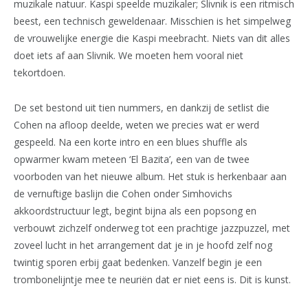
muzikale natuur. Kaspi speelde muzikaler; Slivnik is een ritmisch
beest, een technisch geweldenaar. Misschien is het simpelweg
de vrouwelijke energie die Kaspi meebracht. Niets van dit alles
doet iets af aan Slivnik. We moeten hem vooral niet
tekortdoen.
De set bestond uit tien nummers, en dankzij de setlist die
Cohen na afloop deelde, weten we precies wat er werd
gespeeld. Na een korte intro en een blues shuffle als
opwarmer kwam meteen ‘El Bazita’, een van de twee
voorboden van het nieuwe album. Het stuk is herkenbaar aan
de vernuftige baslijn die Cohen onder Simhovichs
akkoordstructuur legt, begint bijna als een popsong en
verbouwt zichzelf onderweg tot een prachtige jazzpuzzel, met
zoveel lucht in het arrangement dat je in je hoofd zelf nog
twintig sporen erbij gaat bedenken. Vanzelf begin je een
trombonelijntje mee te neuriën dat er niet eens is. Dit is kunst.