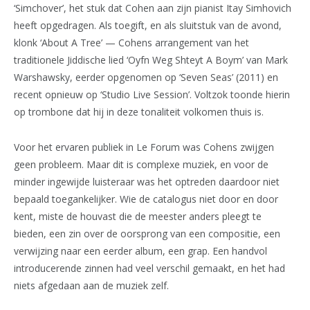
‘Simchover’, het stuk dat Cohen aan zijn pianist Itay Simhovich
heeft opgedragen. Als toegift, en als sluitstuk van de avond,
klonk ‘About A Tree’ — Cohens arrangement van het
traditionele Jiddische lied ‘Oyfn Weg Shteyt A Boym’ van Mark
Warshawsky, eerder opgenomen op ‘Seven Seas’ (2011) en
recent opnieuw op ‘Studio Live Session’. Voltzok toonde hierin
op trombone dat hij in deze tonaliteit volkomen thuis is.
Voor het ervaren publiek in Le Forum was Cohens zwijgen
geen probleem. Maar dit is complexe muziek, en voor de
minder ingewijde luisteraar was het optreden daardoor niet
bepaald toegankelijker. Wie de catalogus niet door en door
kent, miste de houvast die de meester anders pleegt te
bieden, een zin over de oorsprong van een compositie, een
verwijzing naar een eerder album, een grap. Een handvol
introducerende zinnen had veel verschil gemaakt, en het had
niets afgedaan aan de muziek zelf.