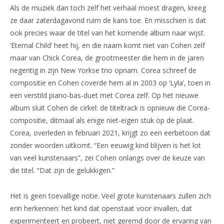
Als de muziek dan toch zelf het verhaal moest dragen, kreeg
ze daar zaterdagavond ruim de kans toe. En misschien is dat
ook precies waar de titel van het komende album naar wijst.
‘Eternal Child’ heet hij, en die naam komt niet van Cohen zelf
maar van Chick Corea, de grootmeester die hem in de jaren
negentig in zijn New Yorkse trio opnam. Corea schreef de
compositie en Cohen coverde hem al in 2003 op ‘Lyla’, toen in
een verstild piano-bas-duet met Corea zelf. Op het nieuwe
album sluit Cohen de cirkel: de titeltrack is opnieuw die Corea-
compositie, ditmaal als enige niet-eigen stuk op de plaat.
Corea, overleden in februari 2021, krijgt zo een eerbetoon dat
zonder woorden uitkomt. “Een eeuwig kind blijven is het lot
van veel kunstenaars”, zei Cohen onlangs over de keuze van
die titel. “Dat zijn de gelukkigen.”
Het is geen toevallige notie. Veel grote kunstenaars zullen zich
erin herkennen: het kind dat openstaat voor invallen, dat
experimenteert en probeert, niet geremd door de ervaring van