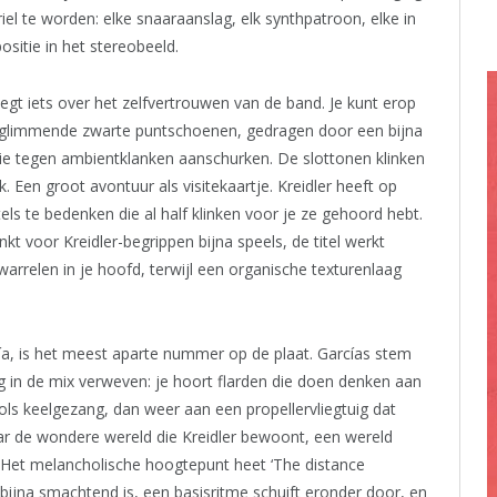
iel te worden: elke snaaraanslag, elk synthpatroon, elke in
ositie in het stereobeeld.
zegt iets over het zelfvertrouwen van de band. Je kunt erop
n glimmende zwarte puntschoenen, gedragen door een bijna
die tegen ambientklanken aanschurken. De slottonen klinken
. Een groot avontuur als visitekaartje. Kreidler heeft op
ls te bedenken die al half klinken voor je ze gehoord hebt.
inkt voor Kreidler-begrippen bijna speels, de titel werkt
arrelen in je hoofd, terwijl een organische texturenlaag
cía, is het meest aparte nummer op de plaat. Garcías stem
g in de mix verweven: je hoort flarden die doen denken aan
ls keelgezang, dan weer aan een propellervliegtuig dat
r de wondere wereld die Kreidler bewoont, een wereld
at. Het melancholische hoogtepunt heet ‘The distance
 bijna smachtend is, een basisritme schuift eronder door, en