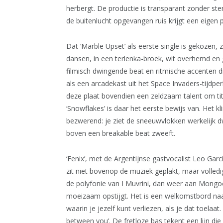
herbergt. De productie is transparant zonder ster
de buitenlucht opgevangen ruis krijgt een eigen p
Dat ‘Marble Upset’ als eerste single is gekozen, 
dansen, in een terlenka-broek, wit overhemd e
filmisch dwingende beat en ritmische accenten 
als een arcadekast uit het Space Invaders-tijdperk
deze plaat bovendien een zeldzaam talent om tite
‘Snowflakes’ is daar het eerste bewijs van. Het kl
bezwerend: je ziet de sneeuwvlokken werkelijk dw
boven een breakable beat zweeft.
‘Fenix’, met de Argentijnse gastvocalist Leo Gar
zit niet bovenop de muziek geplakt, maar volledi
de polyfonie van I Muvrini, dan weer aan Mongoo
moeizaam opstijgt. Het is een welkomstbord naa
waarin je jezelf kunt verliezen, als je dat toela
between you’. De fretloze bas tekent een lijn die