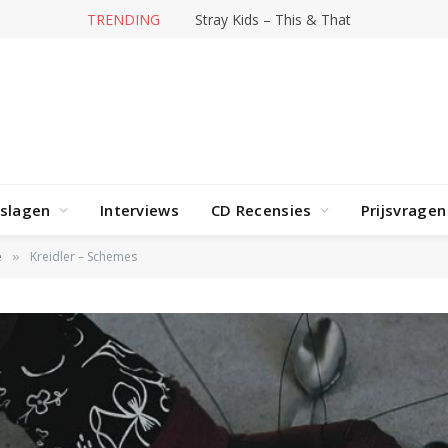
TRENDING
Stray Kids – This & That
rslagen
Interviews
CD Recensies
Prijsvragen
e
Kreidler – Schemes
»