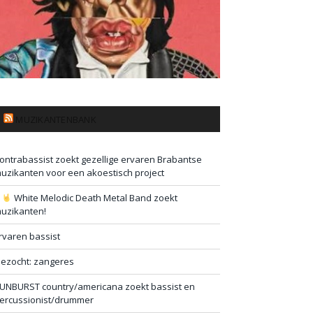
MUZIKANTENBANK
ontrabassist zoekt gezellige ervaren Brabantse
uzikanten voor een akoestisch project
#
White Melodic Death Metal Band zoekt
uzikanten!
rvaren bassist
ezocht: zangeres
UNBURST country/americana zoekt bassist en
ercussionist/drummer