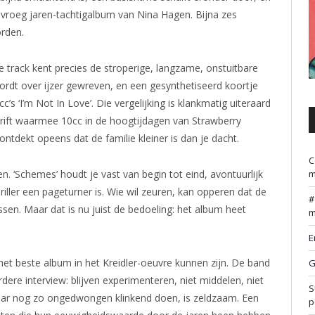
vroeg jaren-tachtigalbum van Nina Hagen. Bijna zes
orden.
. De track kent precies de stroperige, langzame, onstuitbare
ordt over ijzer gewreven, en een gesynthetiseerd koortje
s ‘I’m Not In Love’. Die vergelijking is klankmatig uiteraard
rift waarmee 10cc in de hoogtijdagen van Strawberry
ntdekt opeens dat de familie kleiner is dan je dacht.
C
en. ‘Schemes’ houdt je vast van begin tot eind, avontuurlijk
m
ler een pageturner is. Wie wil zeuren, kan opperen dat de
en. Maar dat is nu juist de bedoeling: het album heet
m
E
et beste album in het Kreidler-oeuvre kunnen zijn. De band
G
dere interview: blijven experimenteren, niet middelen, niet
S
jaar nog zo ongedwongen klinkend doen, is zeldzaam. Een
p