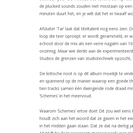
de plucked sounds zouden niet misstaan op een 
minuten duurt het, en je wilt dat het er twaalf w
Afsluiter ‘Tar’ laat dat titeltalent nog eens zien
loop die teer oproept: er wordt gerammeld, er w
echoot door de mix als een verre nagalm van 10cc’
onzinnig. Maar wie denkt aan de experimenteerd
Studios de grenzen van studiotechniek opzocht, o
De kritische noot is op dit album moeilijk te vind
en spannend op de manier waarop een goede thril
tien tracks samen één dwingende rode draad miss
‘Schemes’ in het meervoud.
Waarom ‘Schemes’ ertoe doet Dit zou wel eens h
houdt zich aan het woord dat ze gaven in het eer
in het midden gaan staan. Dat ze dat na dertig 