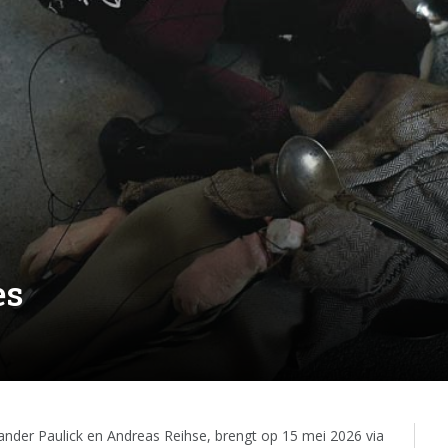
es
xander Paulick en Andreas Reihse, brengt op 15 mei 2026 via