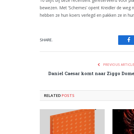
10 blijft bij deze recensent gereserveerd voor 
bewezen. Met ‘Schemes’ opent Kreidler de weg n
hebben ze hun koers verlegd en pakken ze in hun
SHARE.
Fa
PREVIOUS ARTICL
Daniel Caesar komt naar Ziggo Dom
RELATED
POSTS