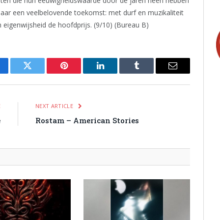
platen die hun eeuwigheidswaarde door de jaren heen hebben
aar een veelbelovende toekomst: met durf en muzikaliteit
 eigenwijsheid de hoofdprijs. (9/10) (Bureau B)
cebook
Twitter
Pinterest
LinkedIn
Tumblr
Email
E
NEXT ARTICLE
e
Rostam – American Stories