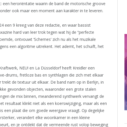
t: een heroriëntatie waarin de band de motorische groove
, zonder ook maar een moment aan karakter in te leveren.
024 een 9 kreeg van deze redactie, en waar bassist
azine hard van leer trok tegen wat hij de “perfecte
oemde, ontvouwt ‘Schemes’ zich nu als het muzikale
ergens een algoritme uitrekent. Het ademt, het schuift, het
 Kraftwerk, NEU! en La Düsseldorf heeft Kreidler een
ve-drums, fretloze bas en synthlagen die zich met elkaar
rekt de textuur uit elkaar. De band nam op in Berlijn, in
lekke gevonden objecten, waaronder een grote stalen
 dringen de mix binnen, meanderend synthwerk vervangt de
 resultaat klinkt niet als een koerswijziging, maar als een
t is een plaat die om goede weergave vraagt. Op degelijke
rsterker, verandert elke woonkamer in een kleine
beurt, en je ontdekt dat de vermeende rust volop beweging