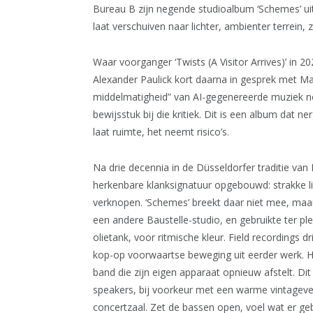
Bureau B zijn negende studioalbum ‘Schemes’ ui
laat verschuiven naar lichter, ambienter terrein
Waar voorganger ‘Twists (A Visitor Arrives)’ in 2
Alexander Paulick kort daarna in gesprek met Max
middelmatigheid” van AI-gegenereerde muziek n
bewijsstuk bij die kritiek. Dit is een album dat n
laat ruimte, het neemt risico’s.
Na drie decennia in de Düsseldorfer traditie van
herkenbare klanksignatuur opgebouwd: strakke li
verknopen. ‘Schemes’ breekt daar niet mee, maar t
een andere Baustelle-studio, en gebruikte ter p
olietank, voor ritmische kleur. Field recordings
kop-op voorwaartse beweging uit eerder werk. Het
band die zijn eigen apparaat opnieuw afstelt. Di
speakers, bij voorkeur met een warme vintageve
concertzaal. Zet de bassen open, voel wat er ge