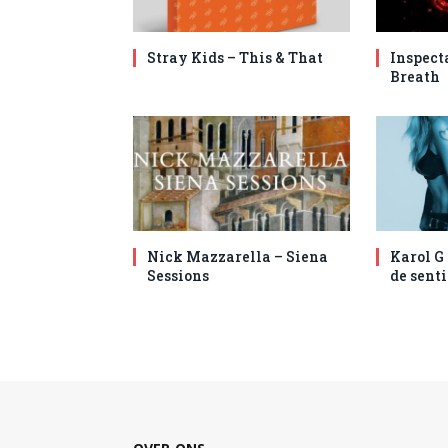
Stray Kids – This & That
Inspect
Breath
Nick Mazzarella – Siena
Karol G
Sessions
de senti