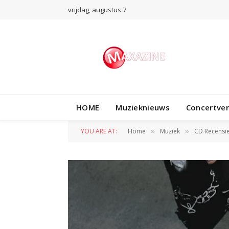
vrijdag, augustus 7
HOME
Muzieknieuws
Concertve
YOU ARE AT:
Home
Muziek
CD Recensi
»
»