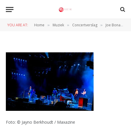
©JaynoBrk_JoeBonamassa_Ahoy
13
YOU ARE AT:
Home
Muziek
Concertverslag
Joe Bonamassa overtuigt in Ahoy met pure gitaarpassie
»
»
»
BY
PETER VAN CAPPELLE
25 APRIL 2026
Foto: © Jayno Berkhoudt / Maxazine