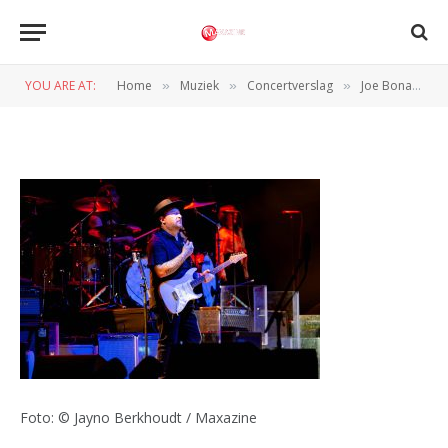
©JaynoBrk_JoeBonamassa_Ahoy
1
YOU ARE AT:
Home
Muziek
Concertverslag
Joe Bonamassa overtuigt in Ahoy met pure gitaarpassie
»
»
»
BY
PETER VAN CAPPELLE
25 APRIL 2026
Foto: © Jayno Berkhoudt / Maxazine