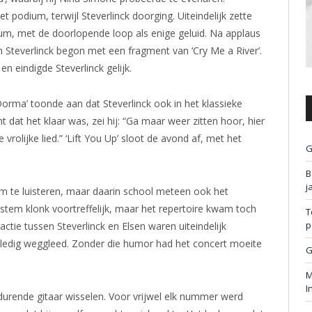
t podium, terwijl Steverlinck doorging. Uiteindelijk zette
ium, met de doorlopende loop als enige geluid. Na applaus
 Steverlinck begon met een fragment van ‘Cry Me a River’.
 eindigde Steverlinck gelijk.
rma’ toonde aan dat Steverlinck ook in het klassieke
ht dat het klaar was, zei hij: “Ga maar weer zitten hoor, hier
ge vrolijke lied.” ‘Lift You Up’ sloot de avond af, met het
G
B
j
m te luisteren, maar daarin school meteen ook het
 stem klonk voortreffelijk, maar het repertoire kwam toch
T
p
ractie tussen Steverlinck en Elsen waren uiteindelijk
ledig weggleed. Zonder die humor had het concert moeite
G
M
I
urende gitaar wisselen. Voor vrijwel elk nummer werd