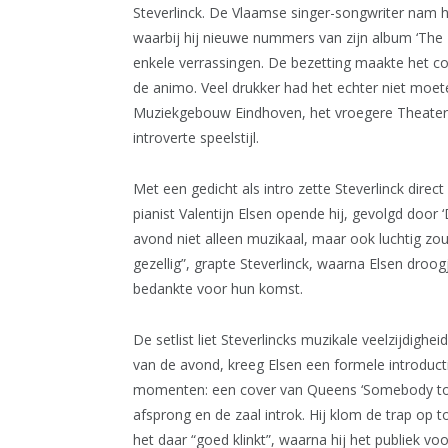
Steverlinck. De Vlaamse singer-songwriter nam h
waarbij hij nieuwe nummers van zijn album ‘The He
enkele verrassingen. De bezetting maakte het con
de animo. Veel drukker had het echter niet moet
Muziekgebouw Eindhoven, het vroegere Theatercaf
introverte speelstijl.
Met een gedicht als intro zette Steverlinck dire
pianist Valentijn Elsen opende hij, gevolgd door ‘D
avond niet alleen muzikaal, maar ook luchtig zo
gezellig”, grapte Steverlinck, waarna Elsen droo
bedankte voor hun komst.
De setlist liet Steverlincks muzikale veelzijdigh
van de avond, kreeg Elsen een formele introduc
momenten: een cover van Queens ‘Somebody to L
afsprong en de zaal introk. Hij klom de trap op t
het daar “goed klinkt”, waarna hij het publiek vo