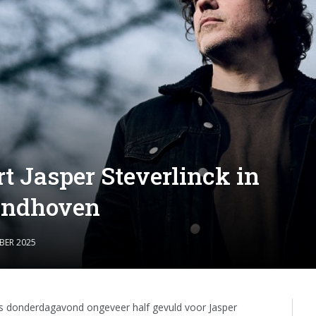
t Jasper Steverlinck in
indhoven
BER 2025
 donderdagavond ongeveer half gevuld voor Jasper