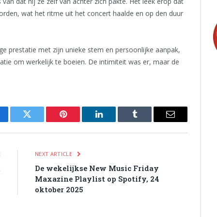
 van dat hij ze zelf van achter zich pakte. Het leek erop dat
den, wat het ritme uit het concert haalde en op den duur
ge prestatie met zijn unieke stem en persoonlijke aanpak,
tie om werkelijk te boeien. De intimiteit was er, maar de
cebook
Twitter
Pinterest
LinkedIn
Tumblr
Email
E
NEXT ARTICLE
t
De wekelijkse New Music Friday
g
Maxazine Playlist op Spotify, 24
oktober 2025