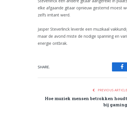
Steverlinck een andere gitaar aangereikt in plaats
elke afgaande gitaar opnieuw gestemd moest wor
zelfs irritant werd.
Jasper Steverlinck leverde een muzikaal vakkundi
maar de avond miste de nodige spanning en varia
energie ontbrak.
SHARE.
Fa
PREVIOUS ARTICL
Hoe muziek mensen betrokken houd
bij gamin