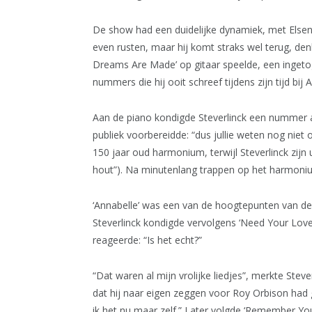
De show had een duidelijke dynamiek, met Elsen d
even rusten, maar hij komt straks wel terug, denk
Dreams Are Made’ op gitaar speelde, een ingeto
nummers die hij ooit schreef tijdens zijn tijd bij A
Aan de piano kondigde Steverlinck een nummer aa
publiek voorbereidde: “dus jullie weten nog niet 
150 jaar oud harmonium, terwijl Steverlinck zijn 
hout”). Na minutenlang trappen op het harmonium
‘Annabelle’ was een van de hoogtepunten van de 
Steverlinck kondigde vervolgens ‘Need Your Love
reageerde: “Is het echt?”
“Dat waren al mijn vrolijke liedjes”, merkte Stev
dat hij naar eigen zeggen voor Roy Orbison had 
ik het nu maar zelf.” Later volgde ‘Remember Yo