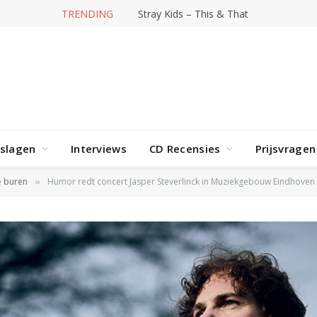
TRENDING
Stray Kids – This & That
rslagen
Interviews
CD Recensies
Prijsvragen
e buren
Humor redt concert Jasper Steverlinck in Muziekgebouw Eindhoven
»