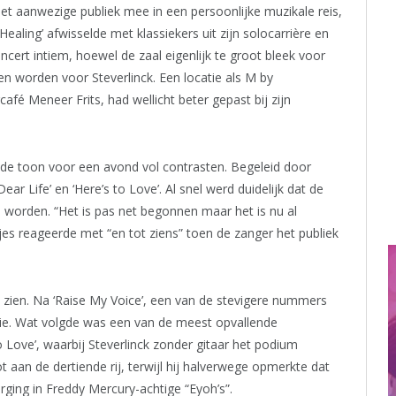
et aanwezige publiek mee in een persoonlijke muzikale reis,
aling’ afwisselde met klassiekers uit zijn solocarrière en
cert intiem, hoewel de zaal eigenlijk te groot bleek voor
en worden voor Steverlinck. Een locatie als M by
é Meneer Frits, had wellicht beter gepast bij zijn
ct de toon voor een avond vol contrasten. Begeleid door
ear Life’ en ‘Here’s to Love’. Al snel werd duidelijk dat de
u worden. “Het is pas net begonnen maar het is nu al
gjes reageerde met “en tot ziens” toen de zanger het publiek
eid zien. Na ‘Raise My Voice’, een van de stevigere nummers
tie. Wat volgde was een van de meest opvallende
ove’, waarbij Steverlinck zonder gitaar het podium
ot aan de dertiende rij, terwijl hij halverwege opmerkte dat
orging in Freddy Mercury-achtige “Eyoh’s”.