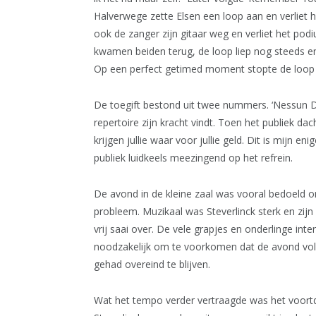
Halverwege zette Elsen een loop aan en verliet he
ook de zanger zijn gitaar weg en verliet het pod
kwamen beiden terug, de loop liep nog steeds en
Op een perfect getimed moment stopte de loop en
De toegift bestond uit twee nummers. ‘Nessun Do
repertoire zijn kracht vindt. Toen het publiek dac
krijgen jullie waar voor jullie geld. Dit is mijn eni
publiek luidkeels meezingend op het refrein.
De avond in de kleine zaal was vooral bedoeld o
probleem. Muzikaal was Steverlinck sterk en zijn
vrij saai over. De vele grapjes en onderlinge inte
noodzakelijk om te voorkomen dat de avond vol
gehad overeind te blijven.
Wat het tempo verder vertraagde was het voortd