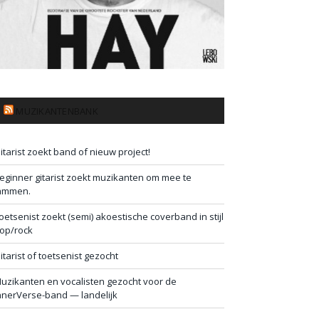
MUZIKANTENBANK
itarist zoekt band of nieuw project!
eginner gitarist zoekt muzikanten om mee te
ammen.
oetsenist zoekt (semi) akoestische coverband in stijl
op/rock
itarist of toetsenist gezocht
uzikanten en vocalisten gezocht voor de
nnerVerse-band — landelijk