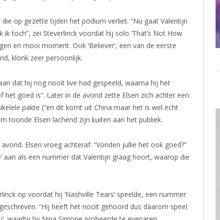
ie op gezette tijden het podium verliet. “Nu gaat Valentijn
 ik toch”, zei Steverlinck voordat hij solo ‘That’s Not How
gen en mooi moment. Ook ‘Believer’, een van de eerste
rid, klonk zeer persoonlijk.
n dat hij nog nooit live had gespeeld, waarna hij het
of het goed is”. Later in de avond zette Elsen zich achter een
ukelele pakte (“en dit komt uit China maar het is wel echt
 toonde Elsen lachend zijn kuiten aan het publiek.
avond. Elsen vroeg achteraf: “Vonden jullie het ook goed?”
’ aan als een nummer dat Valentijn graag hoort, waarop die
erlinck op voordat hij ‘Nashville Tears’ speelde, een nummer
geschreven. “Hij heeft het nooit gehoord dus daarom speel
u’, waarbij hij Nina Simone probeerde te evenaren.