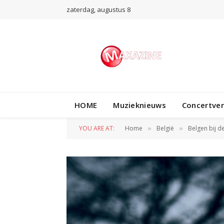
zaterdag, augustus 8
HOME
Muzieknieuws
Concertve
YOU ARE AT:
Home
België
Belgen bij d
»
»