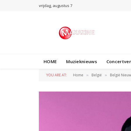
vrijdag, augustus 7
HOME
Muzieknieuws
Concertve
YOU ARE AT:
Home
België
België Nieu
»
»