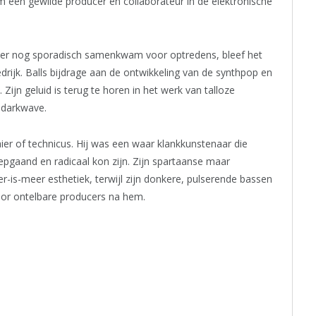
m een gewilde producer en collaborateur in de elektronische
 later nog sporadisch samenkwam voor optredens, bleef het
edrijk. Balls bijdrage aan de ontwikkeling van de synthpop en
Zijn geluid is terug te horen in het werk van talloze
t darkwave.
er of technicus. Hij was een waar klankkunstenaar die
pgaand en radicaal kon zijn. Zijn spartaanse maar
-is-meer esthetiek, terwijl zijn donkere, pulserende bassen
voor ontelbare producers na hem.