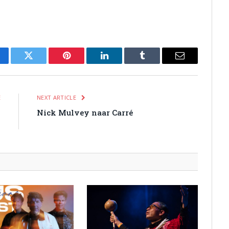
cebook
Twitter
Pinterest
LinkedIn
Tumblr
Email
E
NEXT ARTICLE
n
Nick Mulvey naar Carré
3