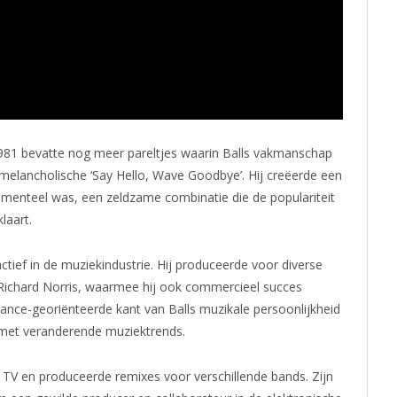
1981 bevatte nog meer pareltjes waarin Balls vakmanschap
t melancholische ‘Say Hello, Wave Goodbye’. Hij creëerde een
rimenteel was, een zeldzame combinatie die de populariteit
laart.
 actief in de muziekindustrie. Hij produceerde voor diverse
t Richard Norris, waarmee hij ook commercieel succes
nce-georiënteerde kant van Balls muzikale persoonlijkheid
met veranderende muziektrends.
 TV en produceerde remixes voor verschillende bands. Zijn