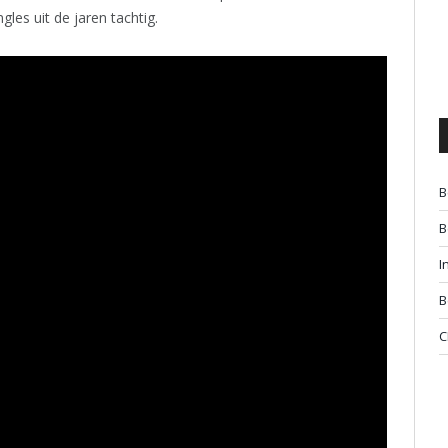
les uit de jaren tachtig.
B
B
I
B
C