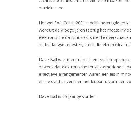
technische kennis en artistieke visie maakten he
muziekscene.
Hoewel Soft Cell in 2001 tijdelijk herenigde en
werk uit de vroege jaren tachtig het meest invlo
elektronische dansmuziek is niet te overschatten. 
hedendaagse artiesten, van indie-electronica to
Dave Ball was meer dan alleen een knoppendraai
bewees dat elektronische muziek emotioneel, die
effectieve arrangementen waren een les in minder
en ijle synthesizerlijnen het blueprint vormden 
Dave Ball is 66 jaar geworden.