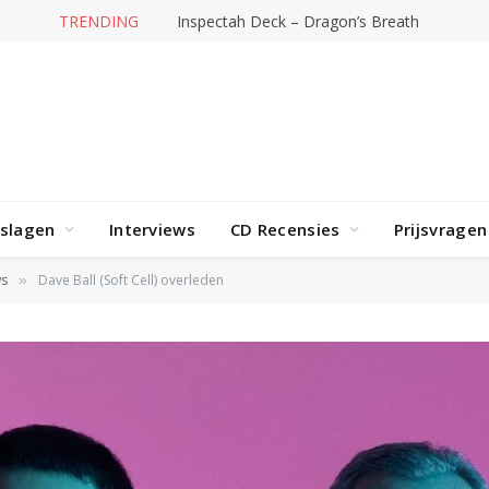
TRENDING
Inspectah Deck – Dragon’s Breath
rslagen
Interviews
CD Recensies
Prijsvragen
ws
Dave Ball (Soft Cell) overleden
»