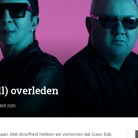
ll) overleden
BER 2025
egaan. Met droefheid hebben we vernomen dat Dave Ball,