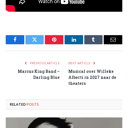
Facebook
Twitter
Pinterest
LinkedIn
Tumblr
Email
PREVIOUS ARTICLE
NEXT ARTICLE
Marcus King Band –
Musical over Willeke
Darling Blue
Alberti in 2027 naar de
theaters
RELATED
POSTS