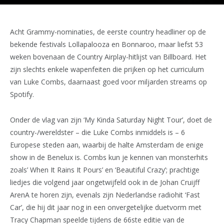
Acht Grammy-nominaties, de eerste country headliner op de
bekende festivals Lollapalooza en Bonnaroo, maar liefst 53
weken bovenaan de Country Airplay-hitlijst van Billboard. Het
zijn slechts enkele wapenfeiten die prijken op het curriculum
van Luke Combs, daarnaast goed voor miljarden streams op
Spotify.
Onder de vlag van zijn ‘My Kinda Saturday Night Tour’, doet de
country-/wereldster – die Luke Combs inmiddels is – 6
Europese steden aan, waarbij de halte Amsterdam de enige
show in de Benelux is. Combs kun je kennen van monsterhits
zoals’ When It Rains It Pours’ en ‘Beautiful Crazy’; prachtige
liedjes die volgend jaar ongetwijfeld ook in de Johan Cruijff
ArenA te horen zijn, evenals zijn Nederlandse radiohit ‘Fast
Car’, die hij dit jaar nog in een onvergetelijke duetvorm met
Tracy Chapman speelde tijdens de 66ste editie van de