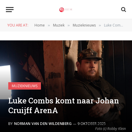
YOU ARE AT:
Home
Muziek
Muzieknieuws
Luke Combs komt naar Johan Cruijff ArenA
»
»
»
MUZIEKNIEUWS
Luke Combs komt naar Johan
Cruijff ArenA
BY
NORMAN VAN DEN WILDENBERG
9 OKTOBER 2025
Foto (c) Robby Klein