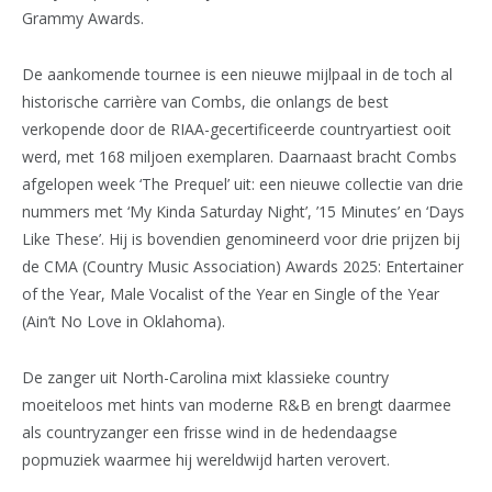
Grammy Awards.
De aankomende tournee is een nieuwe mijlpaal in de toch al
historische carrière van Combs, die onlangs de best
verkopende door de RIAA-gecertificeerde countryartiest ooit
werd, met 168 miljoen exemplaren. Daarnaast bracht Combs
afgelopen week ‘The Prequel’ uit: een nieuwe collectie van drie
nummers met ‘My Kinda Saturday Night’, ’15 Minutes’ en ‘Days
Like These’. Hij is bovendien genomineerd voor drie prijzen bij
de CMA (Country Music Association) Awards 2025: Entertainer
of the Year, Male Vocalist of the Year en Single of the Year
(Ain’t No Love in Oklahoma).
De zanger uit North-Carolina mixt klassieke country
moeiteloos met hints van moderne R&B en brengt daarmee
als countryzanger een frisse wind in de hedendaagse
popmuziek waarmee hij wereldwijd harten verovert.