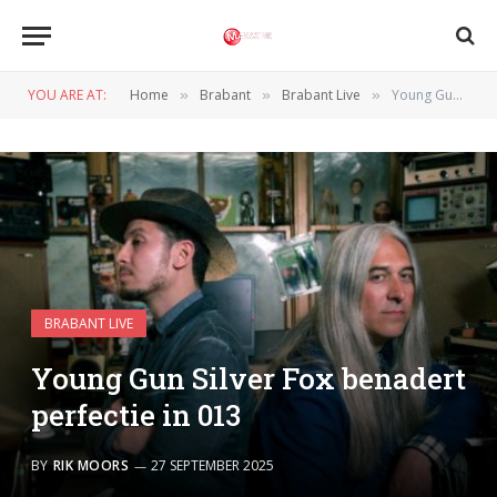
YOU ARE AT:
Home
Brabant
Brabant Live
Young Gun Silver Fox benadert perfectie in 013
»
»
»
BRABANT LIVE
Young Gun Silver Fox benadert
perfectie in 013
BY
RIK MOORS
27 SEPTEMBER 2025