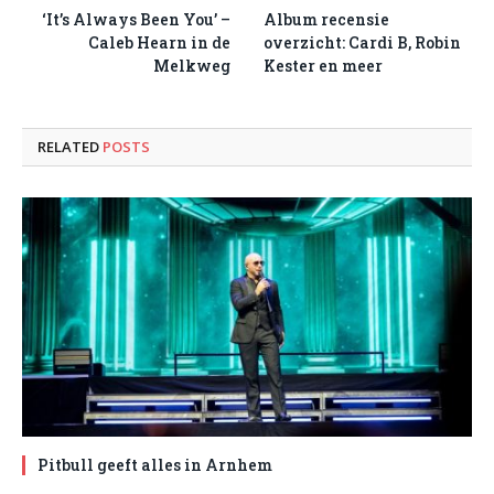
‘It’s Always Been You’ –
Album recensie
Caleb Hearn in de
overzicht: Cardi B, Robin
Melkweg
Kester en meer
RELATED
POSTS
Pitbull geeft alles in Arnhem