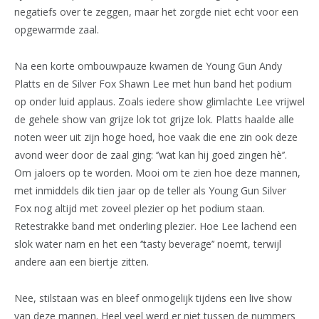
negatiefs over te zeggen, maar het zorgde niet echt voor een
opgewarmde zaal.
Na een korte ombouwpauze kwamen de Young Gun Andy
Platts en de Silver Fox Shawn Lee met hun band het podium
op onder luid applaus. Zoals iedere show glimlachte Lee vrijwel
de gehele show van grijze lok tot grijze lok. Platts haalde alle
noten weer uit zijn hoge hoed, hoe vaak die ene zin ook deze
avond weer door de zaal ging: ‘’wat kan hij goed zingen hè’’.
Om jaloers op te worden. Mooi om te zien hoe deze mannen,
met inmiddels dik tien jaar op de teller als Young Gun Silver
Fox nog altijd met zoveel plezier op het podium staan.
Retestrakke band met onderling plezier. Hoe Lee lachend een
slok water nam en het een ‘’tasty beverage’’ noemt, terwijl
andere aan een biertje zitten.
Nee, stilstaan was en bleef onmogelijk tijdens een live show
van deze mannen. Heel veel werd er niet tussen de nummers