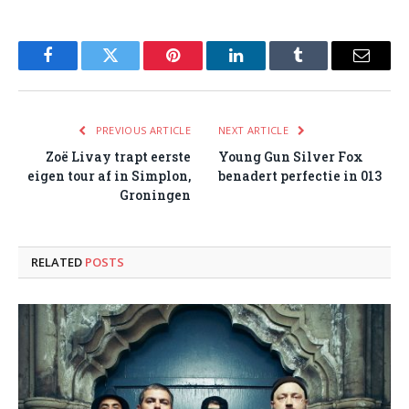
Facebook
Twitter
Pinterest
LinkedIn
Tumblr
Email
PREVIOUS ARTICLE
NEXT ARTICLE
Zoë Livay trapt eerste
Young Gun Silver Fox
eigen tour af in Simplon,
benadert perfectie in 013
Groningen
RELATED
POSTS