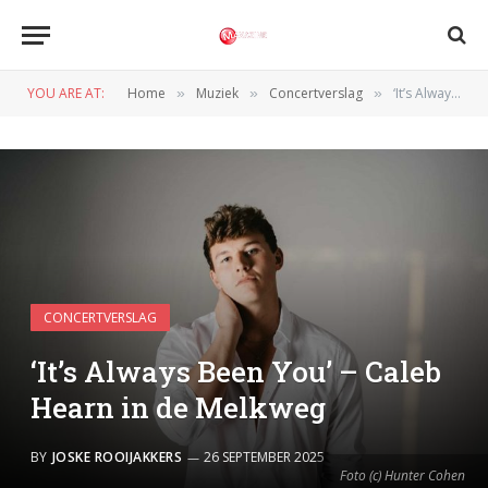
YOU ARE AT:
Home
Muziek
Concertverslag
‘It’s Always Been You’ – Caleb Hearn in de Melkweg
»
»
»
CONCERTVERSLAG
‘It’s Always Been You’ – Caleb
Hearn in de Melkweg
BY
JOSKE ROOIJAKKERS
26 SEPTEMBER 2025
Foto (c) Hunter Cohen