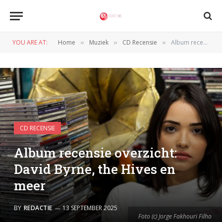
YOU ARE AT:
Home
Muziek
CD Recensie
Album recensie overzicht: David Byrne, the Hives en meer
»
»
»
CD RECENSIE
Album recensie overzicht:
David Byrne, the Hives en
meer
BY
REDACTIE
13 SEPTEMBER 2025
Foto (c) Jorge Fakhouri Filho