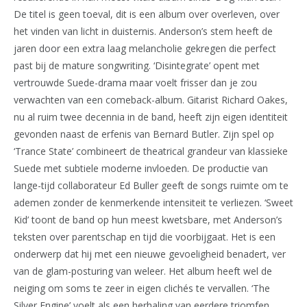
De titel is geen toeval, dit is een album over overleven, over
het vinden van licht in duisternis. Anderson’s stem heeft de
jaren door een extra laag melancholie gekregen die perfect
past bij de mature songwriting. ‘Disintegrate’ opent met
vertrouwde Suede-drama maar voelt frisser dan je zou
verwachten van een comeback-album. Gitarist Richard Oakes,
nu al ruim twee decennia in de band, heeft zijn eigen identiteit
gevonden naast de erfenis van Bernard Butler. Zijn spel op
‘Trance State’ combineert de theatrical grandeur van klassieke
Suede met subtiele moderne invloeden. De productie van
lange-tijd collaborateur Ed Buller geeft de songs ruimte om te
ademen zonder de kenmerkende intensiteit te verliezen. ‘Sweet
Kid’ toont de band op hun meest kwetsbare, met Anderson’s
teksten over parentschap en tijd die voorbijgaat. Het is een
onderwerp dat hij met een nieuwe gevoeligheid benadert, ver
van de glam-posturing van weleer. Het album heeft wel de
neiging om soms te zeer in eigen clichés te vervallen. ‘The
Silver Engine’ voelt als een herhaling van eerdere triomfen