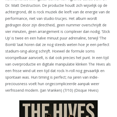
Dr. Matt Destruction. De productie houdt zich wijselijk op de
achtergrond, dit is rock muziek die leeft van de energie van de
performance, niet van studio-trucjes. Het album wordt
gedragen door zijn directheid, geen nummer overschrijdt de
vier minuten, geen arrangement is complexer dan nodig. ‘Stick
Up’ is twee en een halve minuut puur adrenaline, terwijl ‘The
Bomb’ laat horen dat ze nog steeds weten hoe je een perfect
stadium-sing-along schrijft. Hoewel de formule soms
voorspelbaar aanvoelt, is dat ook precies het punt. In een tijd
van overproductie en digitale manipulatie klinken The Hives als
een frisse wind uit een tijd dat rock-‘n-roll nog gevaarlijk en
spontaan was. Hun timing is perfect; na jaren van indie-
preciousness voelt hun ongecompliceerde aanpak weer
verfrissend modern. (Jan Vranken) (7/10) (Disque Hives)