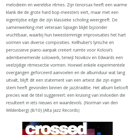
melodieën en wereldse ritmes. Zijn tenorsax heeft een warme
klank die de grote hard bop-meesters eert, maar met een
eigentijdse edge die zijn klassieke scholing weergeeft. De
samenwerking met veteraan Sipiagin blijkt bijzonder
vruchtbaar, waarbij hun tweestemmige improvisaties het hart
vormen van diverse composities. Kellhuber’s lyrische en
percussieve piano-aanpak creëert ruimte voor Kolosii’s
adembenemende solowerk, terwijl Novikov en Edwards een
veelzijdige ritmesectie vormen. Hoewel enkele experimentele
overgangen geforceerd aanvoelen en de albumduur wat lang
uitvalt, blijft dit een statement van een artiest die zijn eigen
stem heeft gevonden binnen de jazztraditie. Het album belooft
precies wat de titel suggereert: een kruising van invloeden die
resulteert in iets nieuws en waardevols. (Norman van den
Wildenberg) (8/10) (Alta Jazz Records)