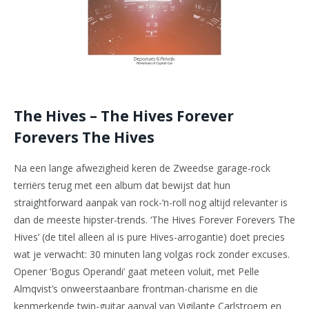
The Hives – The Hives Forever
Forevers The Hives
Na een lange afwezigheid keren de Zweedse garage-rock
terriërs terug met een album dat bewijst dat hun
straightforward aanpak van rock-‘n-roll nog altijd relevanter is
dan de meeste hipster-trends. ‘The Hives Forever Forevers The
Hives’ (de titel alleen al is pure Hives-arrogantie) doet precies
wat je verwacht: 30 minuten lang volgas rock zonder excuses.
Opener ‘Bogus Operandi’ gaat meteen voluit, met Pelle
Almqvist’s onweerstaanbare frontman-charisme en die
kenmerkende twin-guitar aanval van Vigilante Carlstroem en