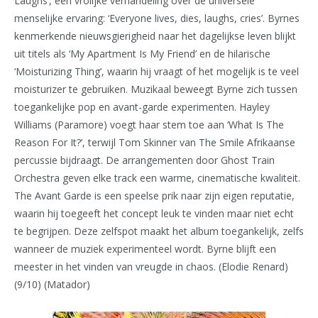
Laughs’, een vrolijke verhandeling over de universele
menselijke ervaring: ‘Everyone lives, dies, laughs, cries’. Byrnes
kenmerkende nieuwsgierigheid naar het dagelijkse leven blijkt
uit titels als ‘My Apartment Is My Friend’ en de hilarische
‘Moisturizing Thing’, waarin hij vraagt of het mogelijk is te veel
moisturizer te gebruiken. Muzikaal beweegt Byrne zich tussen
toegankelijke pop en avant-garde experimenten. Hayley
Williams (Paramore) voegt haar stem toe aan ‘What Is The
Reason For It?’, terwijl Tom Skinner van The Smile Afrikaanse
percussie bijdraagt. De arrangementen door Ghost Train
Orchestra geven elke track een warme, cinematische kwaliteit.
The Avant Garde is een speelse prik naar zijn eigen reputatie,
waarin hij toegeeft het concept leuk te vinden maar niet echt
te begrijpen. Deze zelfspot maakt het album toegankelijk, zelfs
wanneer de muziek experimenteel wordt. Byrne blijft een
meester in het vinden van vreugde in chaos. (Elodie Renard)
(9/10) (Matador)