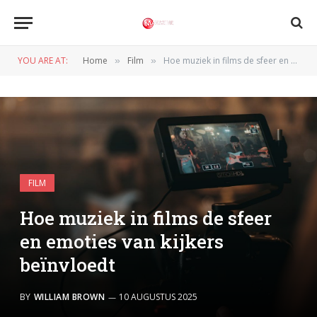
YOU ARE AT:
Home
Film
Hoe muziek in films de sfeer en emoties van kijkers beïnvloedt
»
»
FILM
Hoe muziek in films de sfeer
en emoties van kijkers
beïnvloedt
BY
WILLIAM BROWN
10 AUGUSTUS 2025