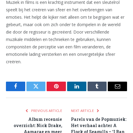
Muziek in films is een krachtig instrument dat een sleutelrol
speelt bij het creëren van sfeer en het overbrengen van
emoties. Het helpt de kijker niet alleen om te begrijpen wat er
gebeurt, maar ook om zich onder te dompelen in de wereld
die door de regisseur is gecreëerd. Door verschillende
muzikale middelen en technieken te gebruiken, kunnen
componisten de perceptie van een film veranderen, de
emotionele lading versterken en een onvergetelijke sfeer
creëren.
Facebook
Twitter
Pinterest
LinkedIn
Tumblr
Email
PREVIOUS ARTICLE
NEXT ARTICLE
Album recensie
Parels van de Popmuziek:
overzicht: Nick Drake,
Het verhaal achter A
Aamarae en meer
Flock of Seagulls – ‘I Ran