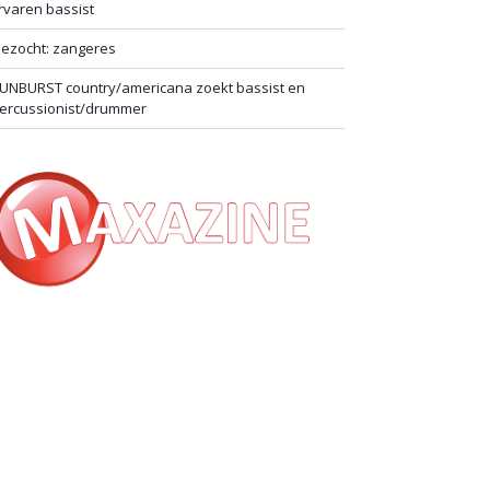
rvaren bassist
ezocht: zangeres
UNBURST country/americana zoekt bassist en
ercussionist/drummer