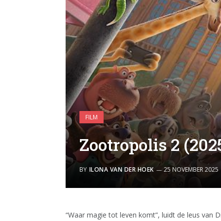
FILM
Zootropolis 2 (202
BY
ILONA VAN DER HOEK
25 NOVEMBER 2025
“Waar magie tot leven komt”, luidt de leus van 