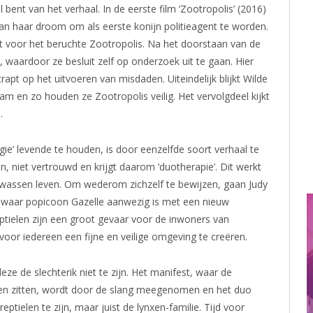
 bent van het verhaal. In de eerste film ‘Zootropolis’ (2016)
van haar droom om als eerste konijn politieagent te worden.
ht voor het beruchte Zootropolis. Na het doorstaan van de
, waardoor ze besluit zelf op onderzoek uit te gaan. Hier
apt op het uitvoeren van misdaden. Uiteindelijk blijkt Wilde
eam en zo houden ze Zootropolis veilig. Het vervolgdeel kijkt
.
gie’ levende te houden, is door eenzelfde soort verhaal te
, niet vertrouwd en krijgt daarom ‘duotherapie’. Dit werkt
volwassen leven. Om wederom zichzelf te bewijzen, gaan Judy
a, waar popicoon Gazelle aanwezig is met een nieuw
ptielen zijn een groot gevaar voor de inwoners van
 voor iedereen een fijne en veilige omgeving te creëren.
ze de slechterik niet te zijn. Het manifest, waar de
ten zitten, wordt door de slang meegenomen en het duo
eptielen te zijn, maar juist de lynxen-familie. Tijd voor