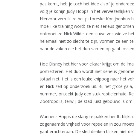
pas komt, heb je toch het idee alsof je onderdeel
volg je konijn Judy Hopps in het verwezenlijken 
Hiervoor verruilt ze het pittoreske Konijnenburc
moeilijke training wordt ze niet serieus genomen
ontmoet ze Nick Wilde, een sluwe vos wie ze betr
helemaal niet zo slecht te zijn, vormen ze een t
naar de zaken die het duo samen op gaat lossen
Hoe Disney het hier voor elkaar krijgt om de ‘ma
portretteren. Het duo wordt niet serieus genomen
totaal niet. Het is een leuke knipoog naar het 
en Nick zelf op onderzoek uit. Bij het grote gal
nummer, ontdekt Judy een stuk reptielenhuid. Re
Zootropolis, terwijl de stad juist gebouwd is om
Wanneer Hopps de slang te pakken heeft, blijkt de
zogenaamde vrijheid voor reptielen in zou moe
gaat erachteraan. De slechteriken blijken niet de r