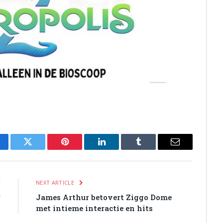
cebook
Twitter
Pinterest
LinkedIn
Tumblr
Email
E
NEXT ARTICLE
r
James Arthur betovert Ziggo Dome
w
met intieme interactie en hits