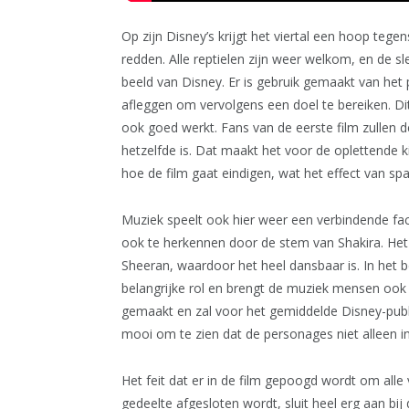
Op zijn Disney’s krijgt het viertal een hoop tege
redden. Alle reptielen zijn weer welkom, en de s
beeld van Disney. Er is gebruik gemaakt van het
afleggen om vervolgens een doel te bereiken. Di
ook goed werkt. Fans van de eerste film zullen
hetzelfde is. Dat maakt het voor de oplettende k
hoe de film gaat eindigen, wat het effect van sp
Muziek speelt ook hier weer een verbindende fact
ook te herkennen door de stem van Shakira. He
Sheeran, waardoor het heel dansbaar is. In het b
belangrijke rol en brengt de muziek mensen ook
gemaakt en zal voor het gemiddelde Disney-publi
mooi om te zien dat de personages niet alleen in 
Het feit dat er in de film gepoogd wordt om alle
gedeelte afgesloten wordt, sluit heel erg aan bi