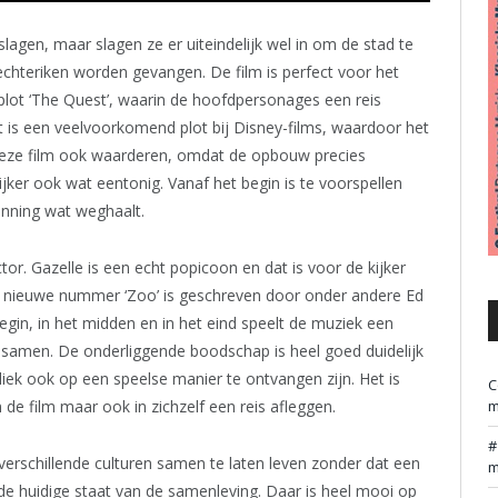
nslagen, maar slagen ze er uiteindelijk wel in om de stad te
lechteriken worden gevangen. De film is perfect voor het
 plot ‘The Quest’, waarin de hoofdpersonages een reis
t is een veelvoorkomend plot bij Disney-films, waardoor het
 deze film ook waarderen, omdat de opbouw precies
ijker ook wat eentonig. Vanaf het begin is te voorspellen
anning wat weghaalt.
or. Gazelle is een echt popicoon en dat is voor de kijker
t nieuwe nummer ‘Zoo’ is geschreven door onder andere Ed
egin, in het midden en in het eind speelt de muziek een
 samen. De onderliggende boodschap is heel goed duidelijk
ek ook op een speelse manier te ontvangen zijn. Het is
C
m
de film maar ook in zichzelf een reis afleggen.
 verschillende culturen samen te laten leven zonder dat een
m
j de huidige staat van de samenleving. Daar is heel mooi op