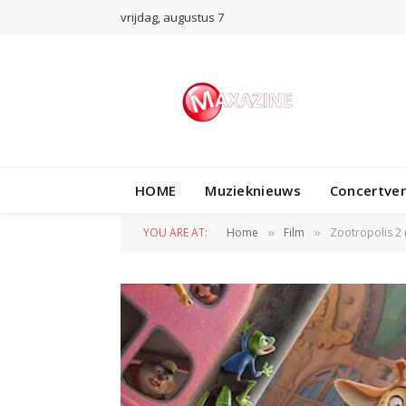
vrijdag, augustus 7
HOME
Muzieknieuws
Concertve
YOU ARE AT:
Home
Film
Zootropolis 2 
»
»