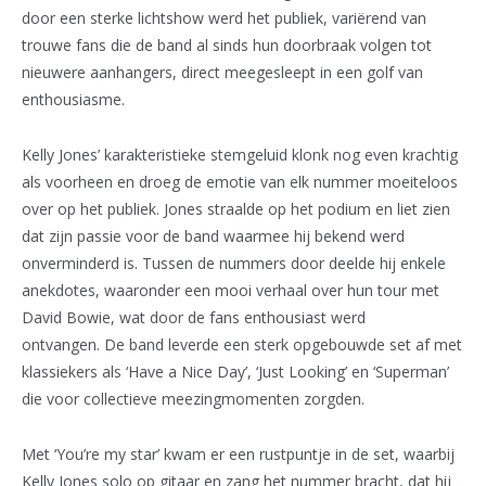
door een sterke lichtshow werd het publiek, variërend van
trouwe fans die de band al sinds hun doorbraak volgen tot
nieuwere aanhangers, direct meegesleept in een golf van
enthousiasme.
Kelly Jones’ karakteristieke stemgeluid klonk nog even krachtig
als voorheen en droeg de emotie van elk nummer moeiteloos
over op het publiek. Jones straalde op het podium en liet zien
dat zijn passie voor de band waarmee hij bekend werd
onverminderd is. Tussen de nummers door deelde hij enkele
anekdotes, waaronder een mooi verhaal over hun tour met
David Bowie, wat door de fans enthousiast werd
ontvangen. De band leverde een sterk opgebouwde set af met
klassiekers als ‘Have a Nice Day’, ‘Just Looking’ en ‘Superman’
die voor collectieve meezingmomenten zorgden.
Met ‘You’re my star’ kwam er een rustpuntje in de set, waarbij
Kelly Jones solo op gitaar en zang het nummer bracht, dat hij