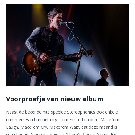
Voorproefje van nieuw album
Naast de bekende hits speelde Stereophonics ook enkele
nummers van hun net uitgekomen studioalbum ‘Make ‘em
Laugh, Make ‘em Cry, Make ‘em Wait’, dat deze maand is
verschenen. Nieuwe songs als ‘There’s Always Gonna Be