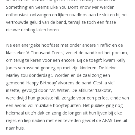
Something’ en ‘Seems Like You Don’t Know Me’ werden
enthousiast ontvangen en lijken naadloos aan te sluiten bij het
vertrouwde geluid van de band, terwijl ze toch een frisse
nieuwe richting laten horen.
Na een energieke hoofdset met onder andere ‘Traffic’ en de
klassieker ‘A Thousand Trees’, verliet de band kort het podium,
om terug te keren voor een encore. Bij de toegift kwam Kelly
Jones verrassend genoeg op met zijn kinderen. De kleine
Marley zou donderdag 5 worden en de zaal zong een
gemeend ‘Happy Birthday’ alvorens de band ‘C’est la vie’
inzette, gevolgd door ‘Mr. Writer’. De afsluiter ‘Dakota’,
wereldwijd hun grootste hit, zorgde voor een perfect einde van
een avond vol muzikale hoogtepunten. Het publiek ging nog
helemaal uit z’n dak en zong de longen uit hun lijven bij elke
regel, en liep nadien met een tevreden gevoel de AFAS Live uit
naar huis.