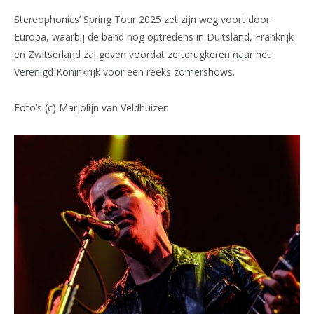
Stereophonics’ Spring Tour 2025 zet zijn weg voort door
Europa, waarbij de band nog optredens in Duitsland, Frankrijk
en Zwitserland zal geven voordat ze terugkeren naar het
Verenigd Koninkrijk voor een reeks zomershows.
Foto’s (c) Marjolijn van Veldhuizen