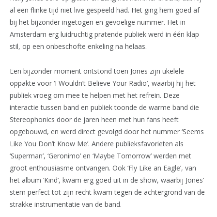
al een flinke tijd niet live gespeeld had. Het ging hem goed af
bij het bijzonder ingetogen en gevoelige nummer. Het in
Amsterdam erg luidruchtig pratende publiek werd in één klap
stil, op een onbeschofte enkeling na helaas.
Een bijzonder moment ontstond toen Jones zijn ukelele
oppakte voor ‘I Wouldn’t Believe Your Radio’, waarbij hij het
publiek vroeg om mee te helpen met het refrein. Deze
interactie tussen band en publiek toonde de warme band die
Stereophonics door de jaren heen met hun fans heeft
opgebouwd, en werd direct gevolgd door het nummer ‘Seems
Like You Don’t Know Me’. Andere publieksfavorieten als
‘Superman’, ‘Geronimo’ en ‘Maybe Tomorrow’ werden met
groot enthousiasme ontvangen. Ook ‘Fly Like an Eagle’, van
het album ‘Kind’, kwam erg goed uit in de show, waarbij Jones’
stem perfect tot zijn recht kwam tegen de achtergrond van de
strakke instrumentatie van de band.