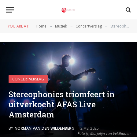
YOU ARE AT:
Home
Muziek
Concertverslag
Stereophonics triomfeert in uitverkocht AFAS Live Amsterdam
»
»
»
CONCERTVERSLAG
Stereophonics triomfeert in
uitverkocht AFAS Live
Amsterdam
BY
NORMAN VAN DEN WILDENBERG
2 MEI 2025
Foto (c) Marjolijn van Veldhuizen