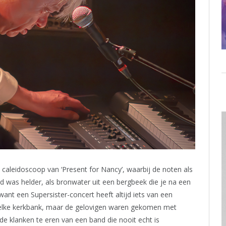
 caleidoscoop van ‘Present for Nancy’, waarbij de noten als
d was helder, als bronwater uit een bergbeek die je na een
want een Supersister-concert heeft altijd iets van een
et elke kerkbank, maar de gelovigen waren gekomen met
e klanken te eren van een band die nooit echt is