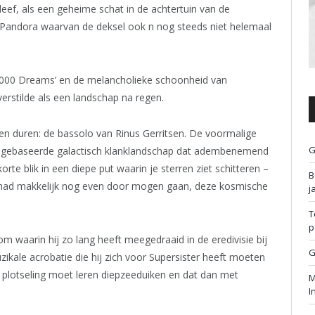
eef, als een geheime schat in de achtertuin van de
Pandora waarvan de deksel ook n nog steeds niet helemaal
00,000 Dreams’ en de melancholieke schoonheid van
verstilde als een landschap na regen.
n duren: de bassolo van Rinus Gerritsen. De voormalige
G
fs gebaseerde galactisch klanklandschap dat adembenemend
orte blik in een diepe put waarin je sterren ziet schitteren –
B
et had makkelijk nog even door mogen gaan, deze kosmische
j
T
p
oom waarin hij zo lang heeft meegedraaid in de eredivisie bij
G
uzikale acrobatie die hij zich voor Supersister heeft moeten
 plotseling moet leren diepzeeduiken en dat dan met
M
I