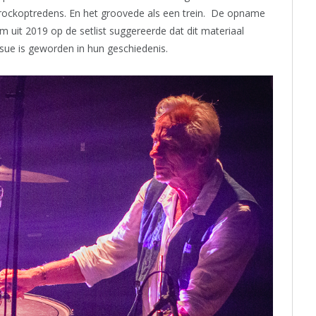
rockoptredens. En het groovede als een trein. De opname
m uit 2019 op de setlist suggereerde dat dit materiaal
ssue is geworden in hun geschiedenis.