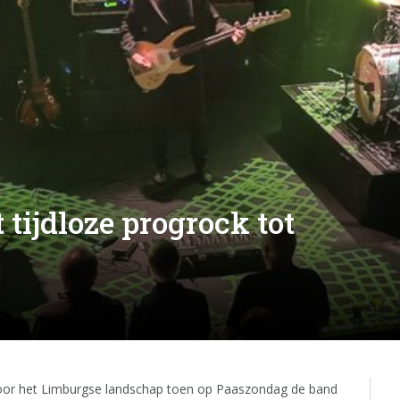
 tijdloze progrock tot
door het Limburgse landschap toen op Paaszondag de band