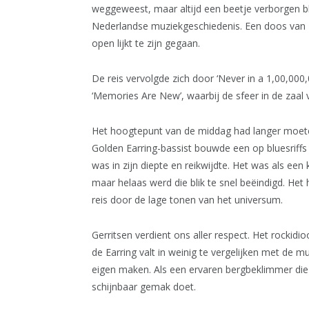
weggeweest, maar altijd een beetje verborgen bl
Nederlandse muziekgeschiedenis. Een doos van 
open lijkt te zijn gegaan.
De reis vervolgde zich door ‘Never in a 1,00,0
‘Memories Are New’, waarbij de sfeer in de zaal 
Het hoogtepunt van de middag had langer moete
Golden Earring-bassist bouwde een op bluesrif
was in zijn diepte en reikwijdte. Het was als een k
maar helaas werd die blik te snel beëindigd. H
reis door de lage tonen van het universum.
Gerritsen verdient ons aller respect. Het rockidi
de Earring valt in weinig te vergelijken met de m
eigen maken. Als een ervaren bergbeklimmer die
schijnbaar gemak doet.