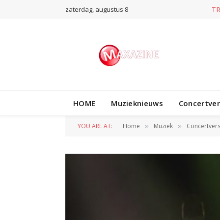
zaterdag, augustus 8
T
HOME
Muzieknieuws
Concertve
YOU ARE AT:
Home
Muziek
Concertvers
»
»