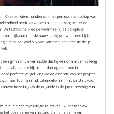
n Klaasse, wiens handen ooit het percussielandschap voor
kendheid heeft verworven als de hartslag achter de
s. De technische precisie waarmee hij de complexe
as vergelijkbaar met de nauwkeurigheid waarmee hij tot
g tijdens ‘Maxwell’s Silver Hammer’; een precisie die je
 vak.
t een glimlach die verraadde dat hij de ironie ervan volledig
ii-special”, grapte hij, “maar dan opgenomen in
 deze perfecte vergelijking die de essentie van het project
uwd maar toch vreemd. Uiteindelijk een nieuwe start voor
 nieuwe bezetting als de originele in de jaren zeventig van
om in hun eigen mythologie te graven. Bij het medley-
p het observeren van historici die hun eigen leven