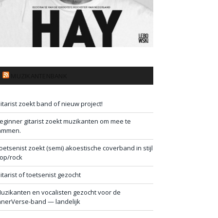
MUZIKANTENBANK
itarist zoekt band of nieuw project!
eginner gitarist zoekt muzikanten om mee te
ammen.
oetsenist zoekt (semi) akoestische coverband in stijl
op/rock
itarist of toetsenist gezocht
uzikanten en vocalisten gezocht voor de
nnerVerse-band — landelijk