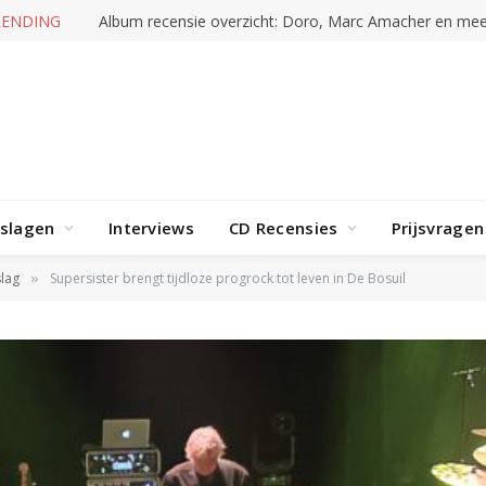
RENDING
Album recensie overzicht: Doro, Marc Amacher en mee
rslagen
Interviews
CD Recensies
Prijsvragen
lag
Supersister brengt tijdloze progrock tot leven in De Bosuil
»