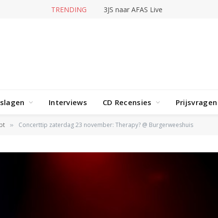
TRENDING
3JS naar AFAS Live
rslagen
Interviews
CD Recensies
Prijsvragen
pt
Concerttip zaterdag 23 november: Therapy? @ Burgerweeshuis
»