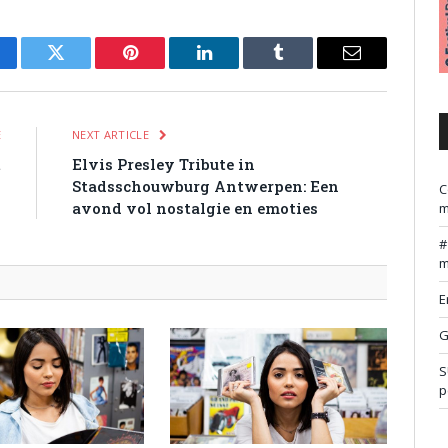
cebook
Twitter
Pinterest
LinkedIn
Tumblr
Email
E
NEXT ARTICLE
t
Elvis Presley Tribute in
o
Stadsschouwburg Antwerpen: Een
C
avond vol nostalgie en emoties
m
m
E
G
S
p