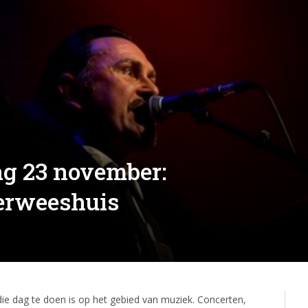
ag 23 november:
erweeshuis
 die dag te doen is op het gebied van muziek. Concerten,