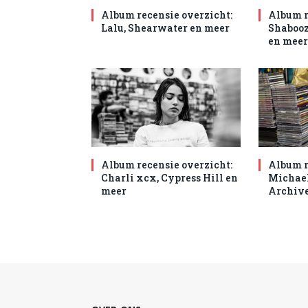
Album recensie overzicht:
Album r
Lalu, Shearwater en meer
Shabooz
en meer
Album recensie overzicht:
Album r
Charli xcx, Cypress Hill en
Michael
meer
Archive