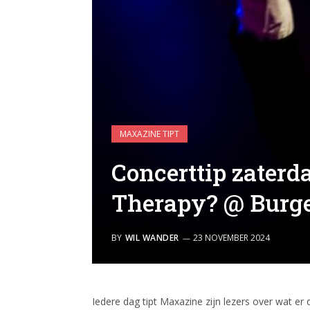
MAXAZINE TIPT
Concerttip zaterd
Therapy? @ Burg
BY
WIL WANDER
23 NOVEMBER 2024
Iedere dag tipt Maxazine zijn lezers over wat er