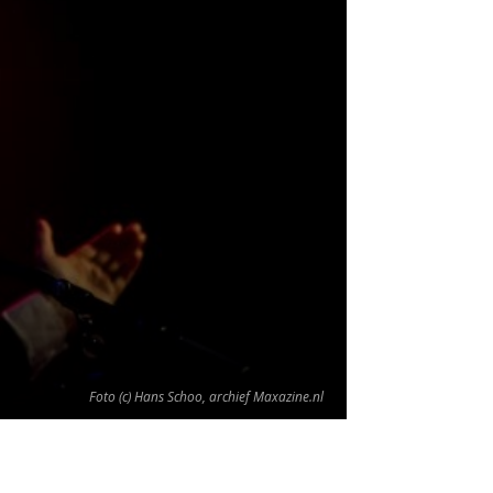
Foto (c) Hans Schoo, archief Maxazine.nl