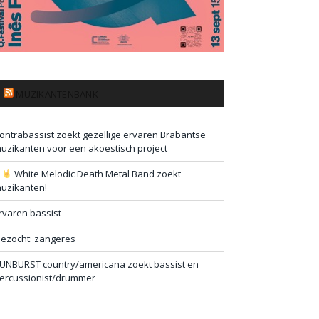
MUZIKANTENBANK
ontrabassist zoekt gezellige ervaren Brabantse
uzikanten voor een akoestisch project
#
White Melodic Death Metal Band zoekt
uzikanten!
rvaren bassist
ezocht: zangeres
UNBURST country/americana zoekt bassist en
ercussionist/drummer