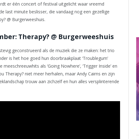
wordt er één concert of festival uitgelicht waar vreemd
de last minute beslisser, die vandaag nog een gezellige
apy? @ Burgerweeshuis.
ember: Therapy? @ Burgerweeshuis
stevig geconstrueerd als de muziek die ze maken: het trio
ender is het hoe goed hun doorbraakplaat ‘Troublegum’
de meeschreeuwhits als ‘Going Nowhere’, ‘Trigger Inside’ en
ou Therapy? niet meer herhalen, maar Andy Cairns en zijn
klandschap trouw aan zichzelf en hun alles versplinterende