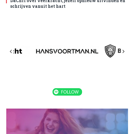
DaChri over veerkracht, jezelf opnieuw uitvinden en
schrijven vanuit het hart