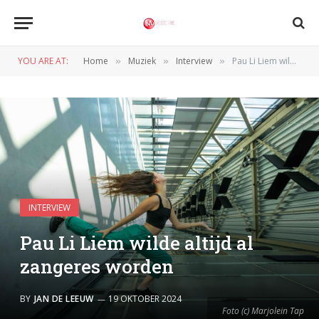
YOU ARE AT:
Home
Muziek
Interview
Pau Li Liem wilde altijd al zangeres worden
»
»
»
INTERVIEW
Pau Li Liem wilde altijd al
zangeres worden
BY
JAN DE LEEUW
19 OKTOBER 2024
Foto (c) Marjolein Tap