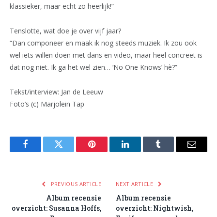
klassieker, maar echt zo heerlijk!”
Tenslotte, wat doe je over vijf jaar?
“Dan componeer en maak ik nog steeds muziek. Ik zou ook
wel iets willen doen met dans en video, maar heel concreet is
dat nog niet. Ik ga het wel zien… ‘No One Knows’ hè?”
Tekst/interview: Jan de Leeuw
Foto’s (c) Marjolein Tap
Facebook
Twitter
Pinterest
LinkedIn
Tumblr
Email
PREVIOUS ARTICLE
NEXT ARTICLE
Album recensie
Album recensie
overzicht: Susanna Hoffs,
overzicht: Nightwish,