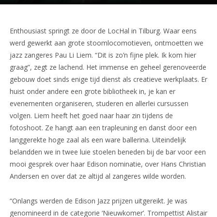
Enthousiast springt ze door de LocHal in Tilburg. Waar eens
werd gewerkt aan grote stoomlocomotieven, ontmoetten we
jazz zangeres Pau Li Liem. “Dit is zo’n fijne plek. Ik kom hier
graag”, zegt ze lachend. Het immense en geheel gerenoveerde
gebouw doet sinds enige tijd dienst als creatieve werkplaats. Er
huist onder andere een grote bibliotheek in, je kan er
evenementen organiseren, studeren en allerlei cursussen
volgen. Liem heeft het goed naar haar zin tijdens de
fotoshoot. Ze hangt aan een trapleuning en danst door een
langgerekte hoge zaal als een ware ballerina. Uiteindelijk
belandden we in twee luie stoelen beneden bij de bar voor een
mooi gesprek over haar Edison nominatie, over Hans Christian
Andersen en over dat ze altijd al zangeres wilde worden.
“Onlangs werden de Edison Jazz prijzen uitgereikt. Je was
genomineerd in de categorie ‘Nieuwkomer’. Trompettist Alistair