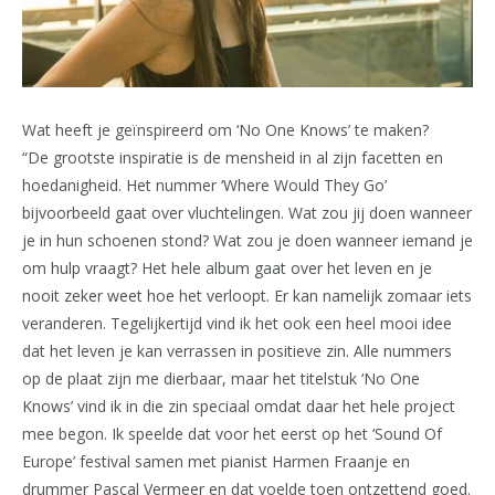
Wat heeft je geïnspireerd om ‘No One Knows’ te maken?
“De grootste inspiratie is de mensheid in al zijn facetten en
hoedanigheid. Het nummer ‘Where Would They Go’
bijvoorbeeld gaat over vluchtelingen. Wat zou jij doen wanneer
je in hun schoenen stond? Wat zou je doen wanneer iemand je
om hulp vraagt? Het hele album gaat over het leven en je
nooit zeker weet hoe het verloopt. Er kan namelijk zomaar iets
veranderen. Tegelijkertijd vind ik het ook een heel mooi idee
dat het leven je kan verrassen in positieve zin. Alle nummers
op de plaat zijn me dierbaar, maar het titelstuk ‘No One
Knows’ vind ik in die zin speciaal omdat daar het hele project
mee begon. Ik speelde dat voor het eerst op het ‘Sound Of
Europe’ festival samen met pianist Harmen Fraanje en
drummer Pascal Vermeer en dat voelde toen ontzettend goed.