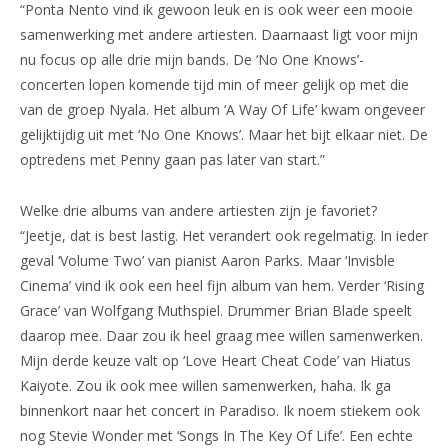
“Ponta Nento vind ik gewoon leuk en is ook weer een mooie
samenwerking met andere artiesten. Daarnaast ligt voor mijn
nu focus op alle drie mijn bands. De ‘No One Knows’-
concerten lopen komende tijd min of meer gelijk op met die
van de groep Nyala. Het album ‘A Way Of Life’ kwam ongeveer
gelijktijdig uit met ‘No One Knows’. Maar het bijt elkaar niet. De
optredens met Penny gaan pas later van start.”
Welke drie albums van andere artiesten zijn je favoriet?
“Jeetje, dat is best lastig. Het verandert ook regelmatig. In ieder
geval ‘Volume Two’ van pianist Aaron Parks. Maar ‘Invisble
Cinema’ vind ik ook een heel fijn album van hem. Verder ‘Rising
Grace’ van Wolfgang Muthspiel. Drummer Brian Blade speelt
daarop mee. Daar zou ik heel graag mee willen samenwerken.
Mijn derde keuze valt op ‘Love Heart Cheat Code’ van Hiatus
Kaiyote. Zou ik ook mee willen samenwerken, haha. Ik ga
binnenkort naar het concert in Paradiso. Ik noem stiekem ook
nog Stevie Wonder met ‘Songs In The Key Of Life’. Een echte