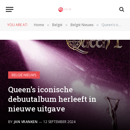
YOU ARE AT:
Home
België
België Nieuws
Queen’s iconische debuutalbum herleeft in nieuwe uitgave
»
»
»
BELGIË NIEUWS
Queen’s iconische
debuutalbum herleeft in
nieuwe uitgave
BY
JAN VRANKEN
12 SEPTEMBER 2024