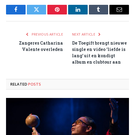
Facebook
Twitter
Pinterest
LinkedIn
Tumblr
Email
PREVIOUS ARTICLE
NEXT ARTICLE
Zangeres Catharina
De Toegift brengt nieuwe
Valente overleden
single en video ‘liefde is
lang’ uit en kondigt
album en clubtour aan
RELATED
POSTS