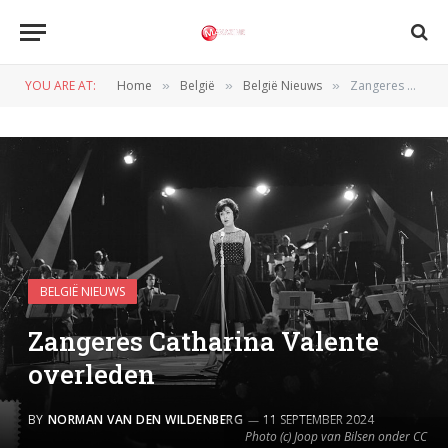
YOU ARE AT:
Home
België
België Nieuws
Zangeres Catharina Valente overleden
»
»
»
BELGIË NIEUWS
Zangeres Catharina Valente
overleden
BY
NORMAN VAN DEN WILDENBERG
11 SEPTEMBER 2024
Photo (c) Joop van Bilsen onder CC