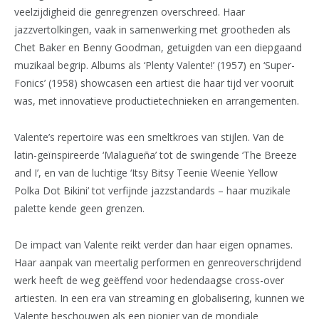
veelzijdigheid die genregrenzen overschreed. Haar
jazzvertolkingen, vaak in samenwerking met grootheden als
Chet Baker en Benny Goodman, getuigden van een diepgaand
muzikaal begrip. Albums als ‘Plenty Valente!’ (1957) en ‘Super-
Fonics’ (1958) showcasen een artiest die haar tijd ver vooruit
was, met innovatieve productietechnieken en arrangementen.
Valente’s repertoire was een smeltkroes van stijlen. Van de
latin-geïnspireerde ‘Malagueña’ tot de swingende ‘The Breeze
and I’, en van de luchtige ‘Itsy Bitsy Teenie Weenie Yellow
Polka Dot Bikini’ tot verfijnde jazzstandards – haar muzikale
palette kende geen grenzen.
De impact van Valente reikt verder dan haar eigen opnames.
Haar aanpak van meertalig performen en genreoverschrijdend
werk heeft de weg geëffend voor hedendaagse cross-over
artiesten. In een era van streaming en globalisering, kunnen we
Valente beschouwen als een pionier van de mondiale