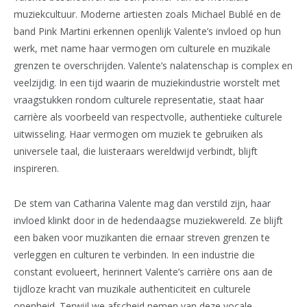
muziekcultuur. Moderne artiesten zoals Michael Bublé en de
band Pink Martini erkennen openlijk Valente’s invloed op hun
werk, met name haar vermogen om culturele en muzikale
grenzen te overschrijden. Valente’s nalatenschap is complex en
veelzijdig. In een tijd waarin de muziekindustrie worstelt met
vraagstukken rondom culturele representatie, staat haar
carrière als voorbeeld van respectvolle, authentieke culturele
uitwisseling. Haar vermogen om muziek te gebruiken als
universele taal, die luisteraars wereldwijd verbindt, blijft
inspireren.
De stem van Catharina Valente mag dan verstild zijn, haar
invloed klinkt door in de hedendaagse muziekwereld. Ze blijft
een baken voor muzikanten die ernaar streven grenzen te
verleggen en culturen te verbinden. In een industrie die
constant evolueert, herinnert Valente’s carrière ons aan de
tijdloze kracht van muzikale authenticiteit en culturele
openheid. Terwijl we afscheid nemen van deze vocale