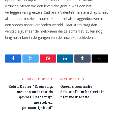
virtuoos, vieren we een leven dat gewijd was aan het
verleggen van grenzen. Catharina Valente’s nalatenschap is niet
alleen haar muziek, maar ook haar rol als bruggenbouwer in
een steeds meer verbonden wereld. Haar stem mag dan
verstild zijn, maar de melodieën die ze achterliet, zullen nog
lang naklinken in de gangen van de muziekgeschiedenis.
Facebook
Twitter
Pinterest
LinkedIn
Tumblr
Email
PREVIOUS ARTICLE
NEXT ARTICLE
Robin Kester: “Dromerig,
Queen’s iconische
met een onderhuids
debuutalbum herleeft in
gevoel. Dat is mijn
nieuwe uitgave
muziek en
persoonlijkheid”