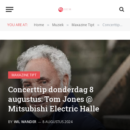
YOU ARE AT:
Home
Muziek
Maxazine Tipt
Concerttip donderdag 8 augustus: Tom Jones @ Mitsubishi Electric Halle
»
»
»
MAXAZINE TIPT
Concerttip donderdag 8
augustus: Tom Jones @
Mitsubishi Electric Halle
BY
WIL WANDER
8 AUGUSTUS 2024