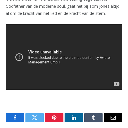
Godfather van de moderne soul, gaat het bij Tom Jones altijd
al om de kracht van het lied en de kracht van de stem.
Facebook
Twitter
Pinterest
LinkedIn
Tumblr
Email