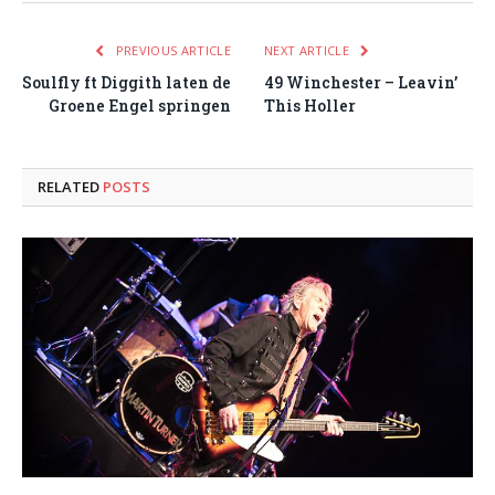
PREVIOUS ARTICLE
NEXT ARTICLE
Soulfly ft Diggith laten de
49 Winchester – Leavin’
Groene Engel springen
This Holler
RELATED
POSTS