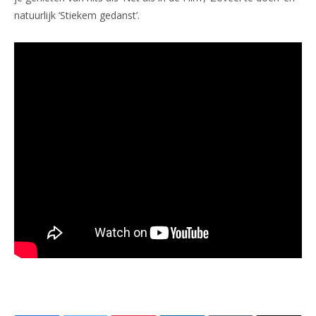
natuurlijk ‘Stiekem gedanst’.