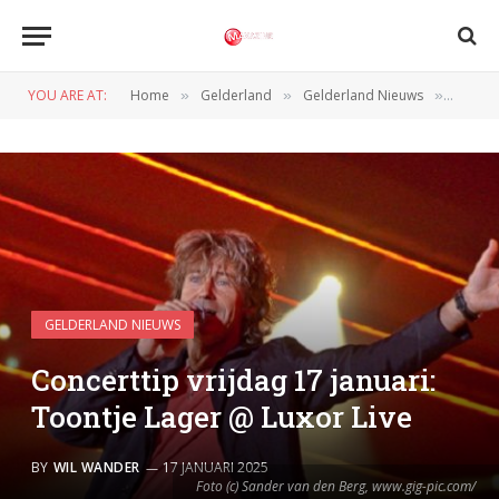
YOU ARE AT:
Home
Gelderland
Gelderland Nieuws
Concert
»
»
»
GELDERLAND NIEUWS
Concerttip vrijdag 17 januari:
Toontje Lager @ Luxor Live
BY
WIL WANDER
17 JANUARI 2025
Foto (c) Sander van den Berg, www.gig-pic.com/