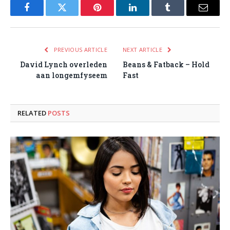
Facebook
Twitter
Pinterest
LinkedIn
Tumblr
Email
PREVIOUS ARTICLE
NEXT ARTICLE
David Lynch overleden
Beans & Fatback – Hold
aan longemfyseem
Fast
RELATED
POSTS