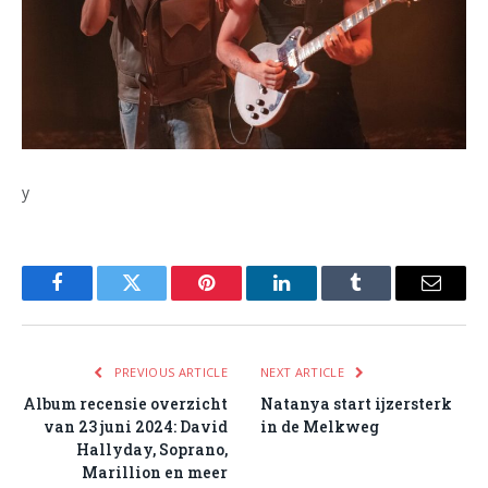
y
Facebook
Twitter
Pinterest
LinkedIn
Tumblr
Email
PREVIOUS ARTICLE
NEXT ARTICLE
Album recensie overzicht
Natanya start ijzersterk
van 23 juni 2024: David
in de Melkweg
Hallyday, Soprano,
Marillion en meer