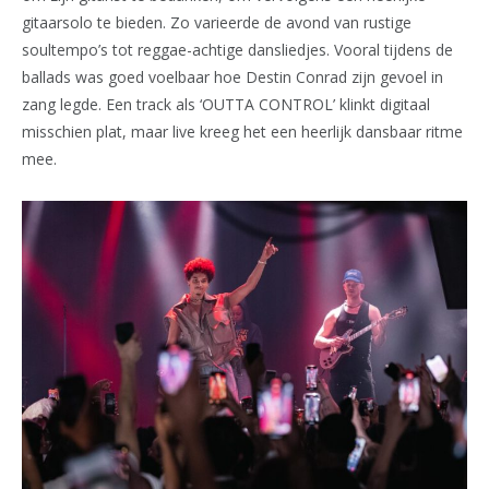
gitaarsolo te bieden. Zo varieerde de avond van rustige
soultempo’s tot reggae-achtige dansliedjes. Vooral tijdens de
ballads was goed voelbaar hoe Destin Conrad zijn gevoel in
zang legde. Een track als ‘OUTTA CONTROL’ klinkt digitaal
misschien plat, maar live kreeg het een heerlijk dansbaar ritme
mee.