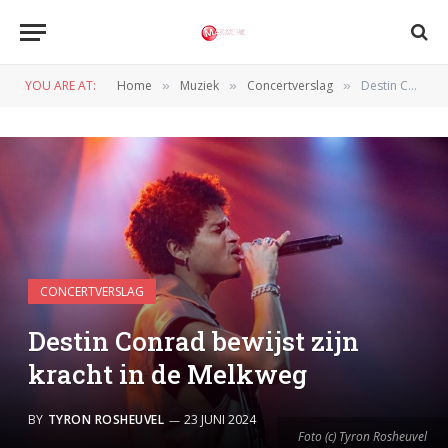
YOU ARE AT:
Home
Muziek
Concertverslag
Destin Conrad bewijst zijn kracht in de Melkweg
»
»
»
CONCERTVERSLAG
Destin Conrad bewijst zijn
kracht in de Melkweg
BY
TYRON ROSHEUVEL
23 JUNI 2024
Foto (c) Tyron Rosheuvel