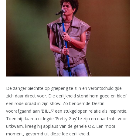
De zanger biechtte op grieperig te zijn en verontschuldigde
zich daar direct voor. Die eerlijkheid stond hem goed en bleef
een rode draad in zijn show. Zo benoemde Destin
voorafgaand aan ‘BILL$’ een stukgelopen relatie als inspiratie.
Toen hij daarna uitlegde ‘Pretty Gay’ te zijn en daar trots voor
uitkwam, kreeg hij applaus van de gehele OZ. Een mooi
moment, gevormd uit diezelfde eerlijkheid.