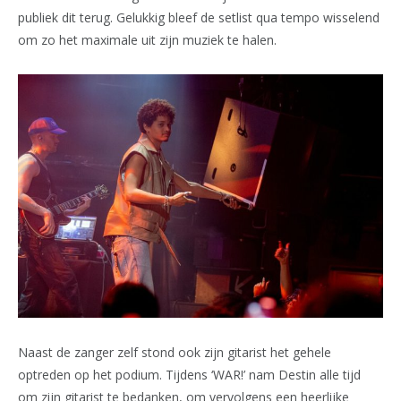
publiek dit terug. Gelukkig bleef de setlist qua tempo wisselend
om zo het maximale uit zijn muziek te halen.
Naast de zanger zelf stond ook zijn gitarist het gehele
optreden op het podium. Tijdens ‘WAR!’ nam Destin alle tijd
om zijn gitarist te bedanken, om vervolgens een heerlijke