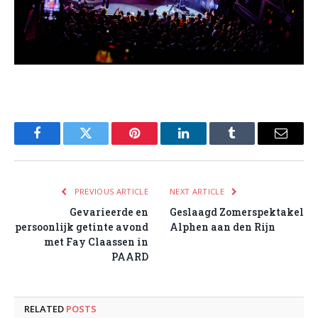
Facebook
Twitter
Pinterest
LinkedIn
Tumblr
Email
PREVIOUS ARTICLE
NEXT ARTICLE
Gevarieerde en
Geslaagd Zomerspektakel
persoonlijk getinte avond
Alphen aan den Rijn
met Fay Claassen in
PAARD
RELATED
POSTS