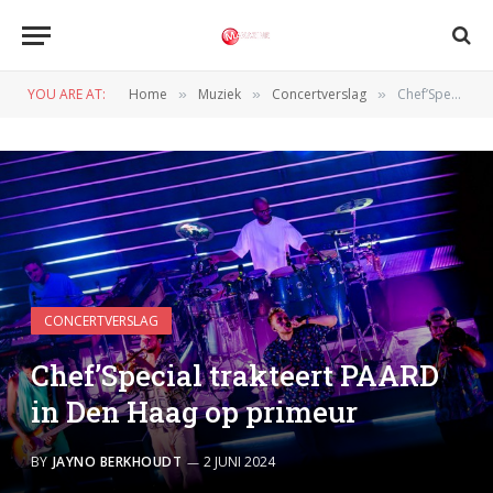
YOU ARE AT:
Home
Muziek
Concertverslag
Chef’Special trakteert PAARD in Den Haag op primeur
»
»
»
CONCERTVERSLAG
Chef’Special trakteert PAARD
in Den Haag op primeur
BY
JAYNO BERKHOUDT
2 JUNI 2024