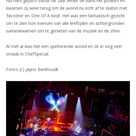
Na hard gejuich vanuit de zaal verliet de band het podium en
kwamen zij weer terug om de avond nu echt af te sluiten met
‘Nicotine’ en ‘One Of A Kind’. Het was een fantastisch gezicht
om te zien hoe mensen van alle leeftijden en achtergronden
samenkwamen om te genieten van de muziek en de sfeer.
Al met al was het een spetterende avond en zit er nog veel
smaak in Chef’Special.
Foto’s (c) Jayno Berkhoudt