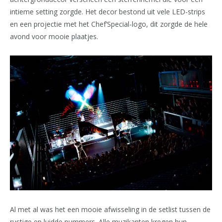
intieme setting zorgde. Het decor bestond uit vele LED-strips
en een projectie met het Chef’Special-logo, dit zorgde de hele
avond voor mooie plaatjes.
Al met al was het een mooie afwisseling in de setlist tussen de
rustige en luidde nummers. Alle muzikanten kregen hun