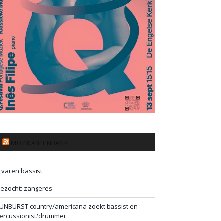
MUZIKANTENBANK
rvaren bassist
ezocht: zangeres
UNBURST country/americana zoekt bassist en
ercussionist/drummer