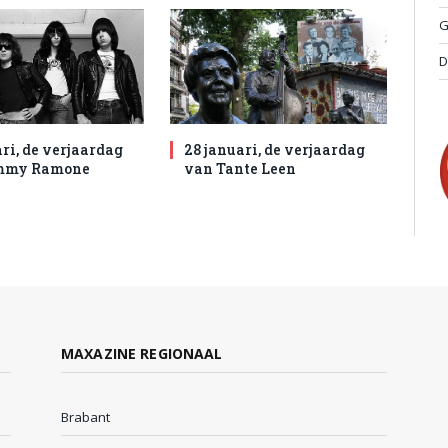
G
D
ri, de verjaardag
28 januari, de verjaardag
mmy Ramone
van Tante Leen
MAXAZINE REGIONAAL
Brabant