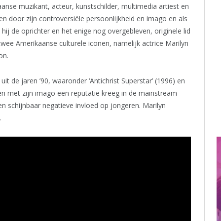
anse muzikant, acteur, kunstschilder, multimedia artiest en
n door zijn controversiële persoonlijkheid en imago en als
j de oprichter en het enige nog overgebleven, originele lid
twee Amerikaanse culturele iconen, namelijk actrice Marilyn
on.
t de jaren ’90, waaronder ‘Antichrist Superstar’ (1996) en
en met zijn imago een reputatie kreeg in de mainstream
en schijnbaar negatieve invloed op jongeren. Marilyn
.