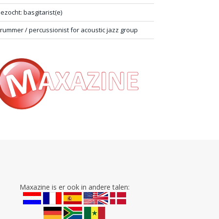
ezocht: basgitarist(e)
rummer / percussionist for acoustic jazz group
Maxazine is er ook in andere talen: