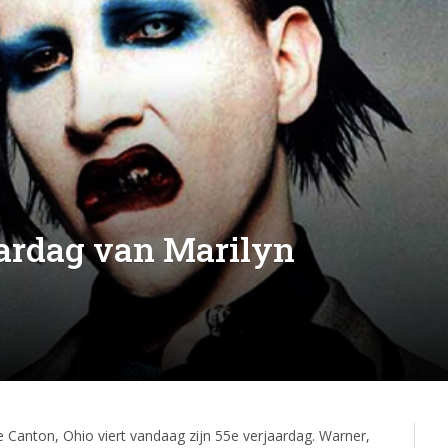
jaardag van Marilyn
 Canton, Ohio viert vandaag zijn 55e verjaardag. Warner,