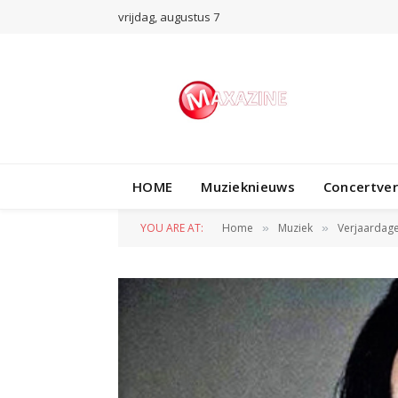
vrijdag, augustus 7
HOME
Muzieknieuws
Concertve
YOU ARE AT:
Home
Muziek
Verjaardag
»
»