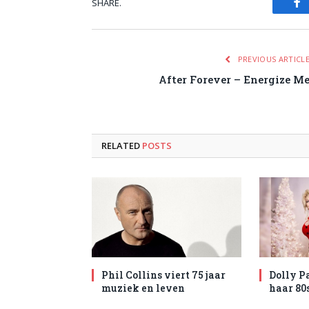
SHARE.
Fa
PREVIOUS ARTICL
After Forever – Energize M
RELATED
POSTS
Phil Collins viert 75 jaar
Dolly P
muziek en leven
haar 80