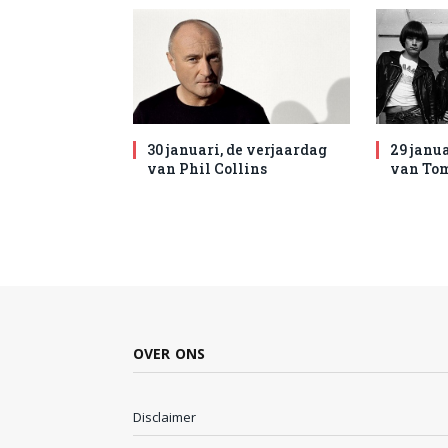
30 januari, de verjaardag
29 janua
van Phil Collins
van To
OVER ONS
Disclaimer