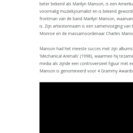
beter bekend als Marilyn Manson, is een Amerika
voormalig muziekjournalist en is bekend geworde
frontman van de band Marilyn Manson, waarvan hi
is. Zijn artiestennaam is een samenvoeging van 
Monroe en de massamoordenaar Charles Mans
Manson had het meeste succes met zijn albums ui
‘Mechanical Animals’ (1998), waarmee hij tezam
media als zijnde een controversieel figuur met e
Manson is genomineerd voor 4 Grammy Awards