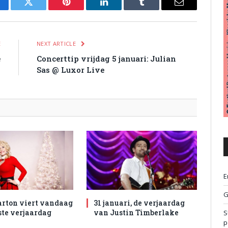
cebook
Twitter
Pinterest
LinkedIn
Tumblr
Email
E
NEXT ARTICLE
e
Concerttip vrijdag 5 januari: Julian
Sas @ Luxor Live
E
G
arton viert vandaag
31 januari, de verjaardag
ste verjaardag
van Justin Timberlake
S
p