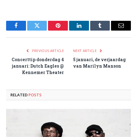
Facebook
Twitter
Pinterest
LinkedIn
Tumblr
Email
PREVIOUS ARTICLE
NEXT ARTICLE
Concerttip donderdag 4
5 januari, de verjaardag
januari: Dutch Eagles @
van Marilyn Manson
Kennemer Theater
RELATED
POSTS