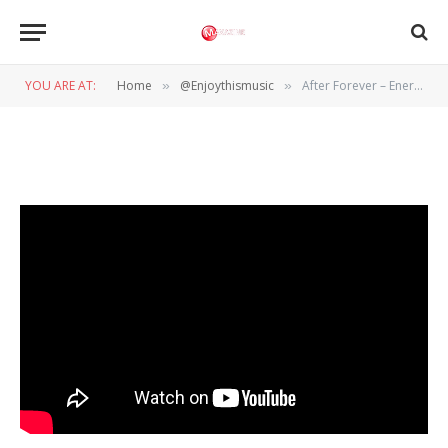
@ENJOYTHISMUSIC
After Forever – Energize Me
YOU ARE AT:
Home
@Enjoythismusic
After Forever – Energize Me
»
»
BY
WIL WANDER
5 JANUARI 2024