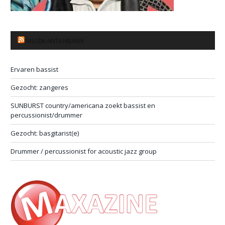
MUZIKANTENBANK
Ervaren bassist
Gezocht: zangeres
SUNBURST country/americana zoekt bassist en
percussionist/drummer
Gezocht: basgitarist(e)
Drummer / percussionist for acoustic jazz group