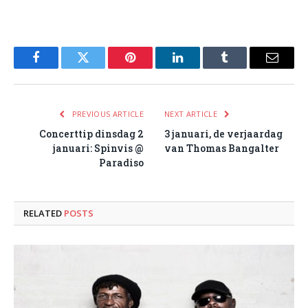
Facebook
Twitter
Pinterest
LinkedIn
Tumblr
Email
PREVIOUS ARTICLE
NEXT ARTICLE
Concerttip dinsdag 2
3 januari, de verjaardag
januari: Spinvis @
van Thomas Bangalter
Paradiso
RELATED
POSTS