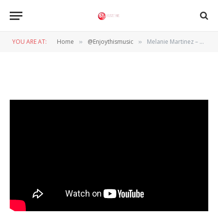
Melanie Martinez – TUNNEL
VISION
YOU ARE AT:
Home
@Enjoythismusic
Melanie Martinez – TUNNEL VISION
»
»
BY
WIL WANDER
3 JANUARI 2024