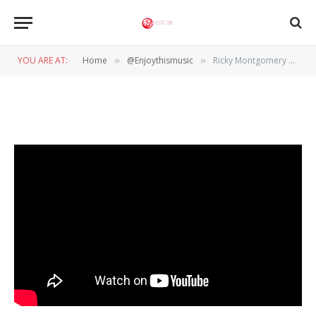
Ricky Montgomery – Black
Fins
YOU ARE AT:
Home
@Enjoythismusic
Ricky Montgomery – Black Fins
»
»
BY
WIL WANDER
31 JULI 2023