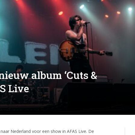
 nieuw album ‘Cuts &
S Live
g naar Nederland voor een show in AFAS Live. De