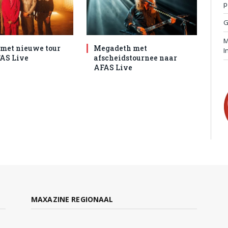
p
G
M
met nieuwe tour
Megadeth met
I
AS Live
afscheidstournee naar
AFAS Live
MAXAZINE REGIONAAL