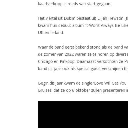
kaartverkoop is reeds van start gegaan.
Het viertal uit Dublin bestaat uit Elijah Hewson
kwam hun debuut album ‘It Won’t Always Be Like Th
UK en Ierland.
Waar de band eerst bekend stond als de band van
de zomer van 2022 waren ze te horen op diverse
Chicago en Pinkpop. Daarnaast verkochten ze Par
band dit jaar ook als special guest verschijnen 
Begin dit jaar kwam de single ‘Love Will Get You
Bruises’ dat ze op 6 oktober zullen presenteren i