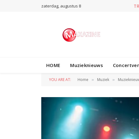
zaterdag, augustus 8
T
HOME
Muzieknieuws
Concertve
YOU ARE AT:
Home
Muziek
Muzieknieu
»
»