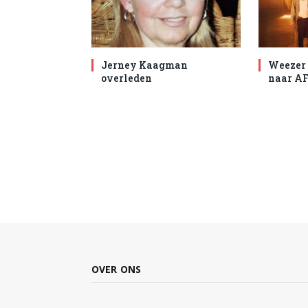
Jerney Kaagman
Weezer 
overleden
naar AF
OVER ONS