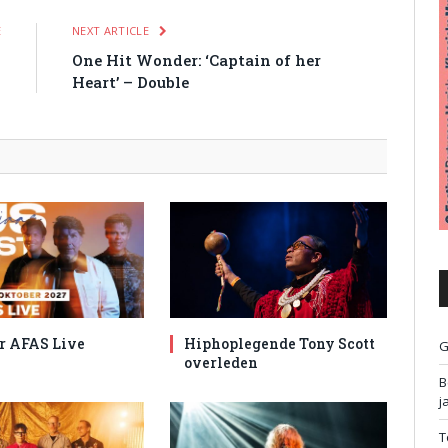
E
NEXT ARTICLE
s
One Hit Wonder: ‘Captain of her
d
Heart’ – Double
r AFAS Live
Hiphoplegende Tony Scott
G
overleden
B
j
T