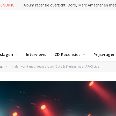
RENDING
Album recensie overzicht: Doro, Marc Amacher en mee
rslagen
Interviews
CD Recensies
Prijsvragen
ws
Inhaler komt met nieuw album ‘Cuts & Bruises’ naar AFAS Live
»