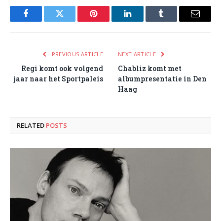
Facebook
Twitter
Pinterest
LinkedIn
Tumblr
Email
PREVIOUS ARTICLE
NEXT ARTICLE
Regi komt ook volgend
Chabliz komt met
jaar naar het Sportpaleis
albumpresentatie in Den
Haag
RELATED
POSTS