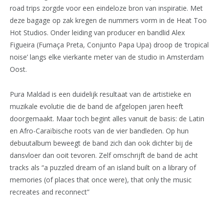
road trips zorgde voor een eindeloze bron van inspiratie. Met
deze bagage op zak kregen de nummers vorm in de Heat Too
Hot Studios. Onder leiding van producer en bandlid Alex
Figueira (Fumaça Preta, Conjunto Papa Upa) droop de ‘tropical
noise’ langs elke vierkante meter van de studio in Amsterdam
Oost.
Pura Maldad is een duidelijk resultaat van de artistieke en
muzikale evolutie die de band de afgelopen jaren heeft
doorgemaakt. Maar toch begint alles vanuit de basis: de Latin
en Afro-Caraïbische roots van de vier bandleden. Op hun
debuutalbum beweegt de band zich dan ook dichter bij de
dansvloer dan ooit tevoren. Zelf omschrijft de band de acht
tracks als “a puzzled dream of an island built on a library of
memories (of places that once were), that only the music
recreates and reconnect”