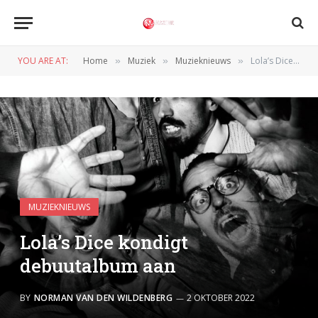
YOU ARE AT:
Home
Muziek
Muzieknieuws
Lola’s Dice kondigt debuutalbum aan
»
»
»
MUZIEKNIEUWS
Lola’s Dice kondigt
debuutalbum aan
BY
NORMAN VAN DEN WILDENBERG
2 OKTOBER 2022