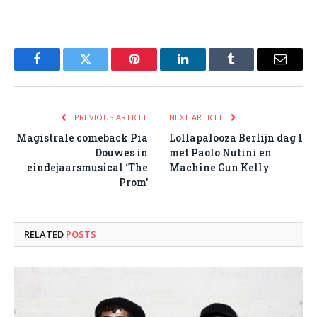
Facebook
Twitter
Pinterest
LinkedIn
Tumblr
Email
PREVIOUS ARTICLE
NEXT ARTICLE
Magistrale comeback Pia
Lollapalooza Berlijn dag 1
Douwes in
met Paolo Nutini en
eindejaarsmusical ‘The
Machine Gun Kelly
Prom’
RELATED
POSTS