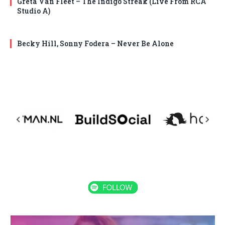
Greta Van Fleet – The Indigo Streak (Live From RCA
Studio A)
Becky Hill, Sonny Fodera – Never Be Alone