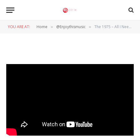
@ENJOYTHISMUSIC
The 1975 – All I Need To Hear
YOU ARE AT:
Home
@Enjoythismusic
The 1975 – All I Need To Hear
»
»
BY
WIL WANDER
30 SEPTEMBER 2022