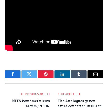
Facebook
Twitter
Pinterest
LinkedIn
Tumblr
Email
PREVIOUS ARTICLE
NEXT ARTICLE
NITS komt met nieuw
The Analogues geven
album, ‘NEON’
extra concerten in 013 en