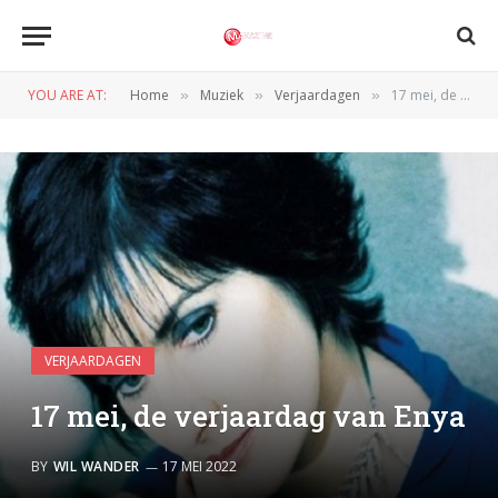
YOU ARE AT:
Home
Muziek
Verjaardagen
17 mei, de verjaardag van Enya
»
»
»
VERJAARDAGEN
17 mei, de verjaardag van Enya
BY
WIL WANDER
17 MEI 2022