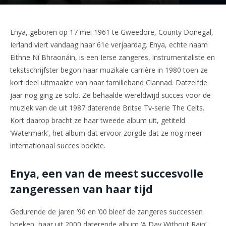
Enya, geboren op 17 mei 1961 te Gweedore, County Donegal,
Ierland viert vandaag haar 61e verjaardag. Enya, echte naam
Eithne Ní Bhraonáin, is een Ierse zangeres, instrumentaliste en
tekstschrijfster begon haar muzikale carrière in 1980 toen ze
kort deel uitmaakte van haar familieband Clannad. Datzelfde
jaar nog ging ze solo. Ze behaalde wereldwijd succes voor de
muziek van de uit 1987 daterende Britse Tv-serie The Celts.
Kort daarop bracht ze haar tweede album uit, getiteld
‘Watermark’, het album dat ervoor zorgde dat ze nog meer
internationaal succes boekte.
Enya, een van de meest succesvolle
zangeressen van haar tijd
Gedurende de jaren ’90 en ’00 bleef de zangeres successen
boeken, haar uit 2000 daterende album ‘A Day Without Rain’