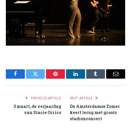
Facebook
Twitter
Pinterest
LinkedIn
Tumblr
Email
PREVIOUS ARTICLE
NEXT ARTICLE
3 maart, de verjaardag
De Amsterdamse Zomer
van Stacie Orrico
keert terug met groots
stadionconcert