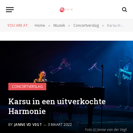
YOU ARE AT:
Home
Muziek
Concertverslag
Karsu in een uitverkochte Harmonie
»
»
»
CONCERTVERSLAG
Karsu in een uitverkochte
Harmonie
BY
JANNE VD VEGT
3 MAART 2022
Foto (c) Janne van der Vegt