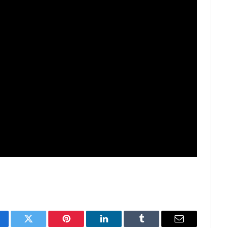
cebook
Twitter
Pinterest
LinkedIn
Tumblr
Email