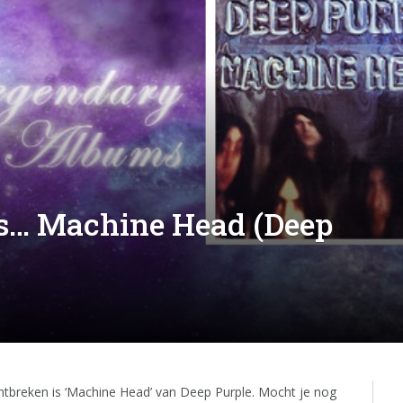
s… Machine Head (Deep
ntbreken is ‘Machine Head’ van Deep Purple. Mocht je nog