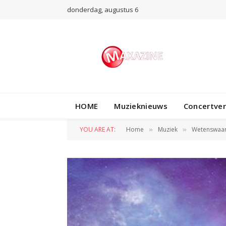
donderdag, augustus 6
HOME
Muzieknieuws
Concertve
YOU ARE AT:
Home
Muziek
Wetenswaa
»
»