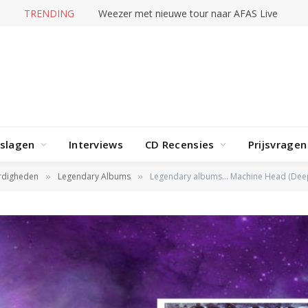
TRENDING
Weezer met nieuwe tour naar AFAS Live
rslagen
Interviews
CD Recensies
Prijsvragen
rdigheden
Legendary Albums
Legendary albums… Machine Head (Deep
»
»