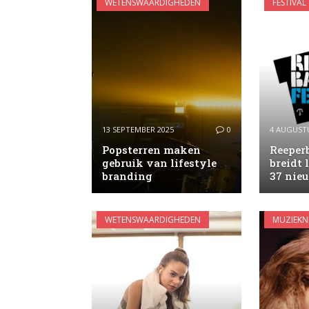
WETENSWAARDIGHEDEN
FESTIVAL
13 SEPTEMBER 2025
0
4 AUGUSTU
Popsterren maken
Reeper
gebruik van lifestyle
breidt 
branding
37 nieu
WETENSWAARDIGHEDEN
MUZIEKN