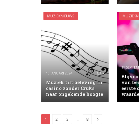
MUZIEKNIEUWS
MUZIEKN
11 SEPTEM
10 JANUARI 2024
0
Blijve
Muziek tilt beleving in
van bee
casino zonder Cruks
eerste 
naar ongekende hoogte
waarde
Next
…
1
2
3
8