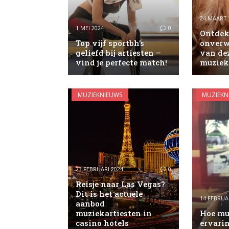
24 MAART 
1 MEI 2024
0
Ontdek
Top vijf sportbh’s
onverw
geliefd bij artiesten –
van de
vind je perfecte match!
muziek
MUZIEKNIEUWS
MUZIEKN
23 FEBRUARI 2024
0
Reisje naar Las Vegas?
Dit is het actuele
14 FEBRUA
aanbod
muziekartiesten in
Hoe mu
casino hotels
ervari