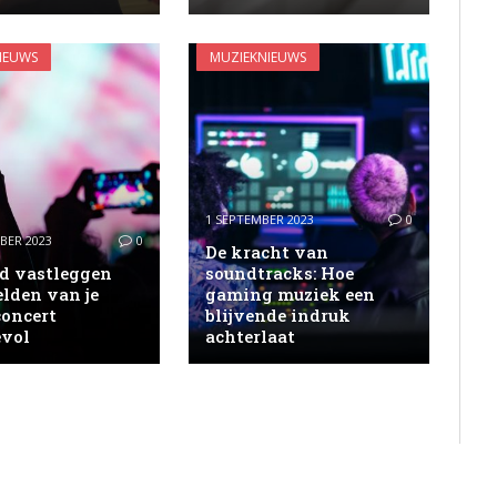
IEUWS
MUZIEKNIEUWS
1 SEPTEMBER 2023
0
BER 2023
0
De kracht van
nd vastleggen
soundtracks: Hoe
lden van je
gaming muziek een
concert
blijvende indruk
vol
achterlaat