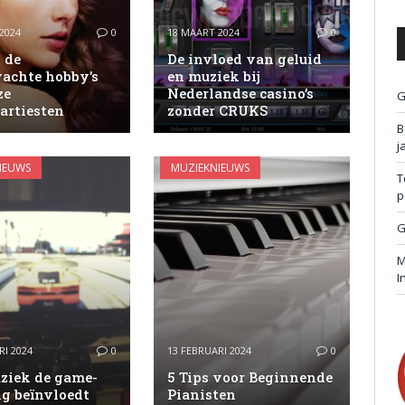
2024
0
18 MAART 2024
0
 de
De invloed van geluid
achte hobby’s
en muziek bij
ze
Nederlandse casino’s
G
artiesten
zonder CRUKS
B
j
IEUWS
MUZIEKNIEUWS
T
p
G
M
I
RI 2024
0
13 FEBRUARI 2024
0
ziek de game-
5 Tips voor Beginnende
ng beïnvloedt
Pianisten