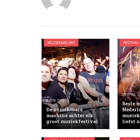
MUZIEKNIEUWS
FESTIVAL
21 APRIL 2
8 JUNI 2026
0
Beste 
De onzichtbare
Nederl
machine achter elk
muziek
groot muziekfestival
liefst 