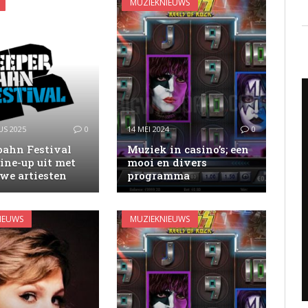
MUZIEKNIEUWS
S 2025
0
14 MEI 2024
0
bahn Festival
Muziek in casino’s; een
line-up uit met
mooi en divers
we artiesten
programma
IEUWS
MUZIEKNIEUWS