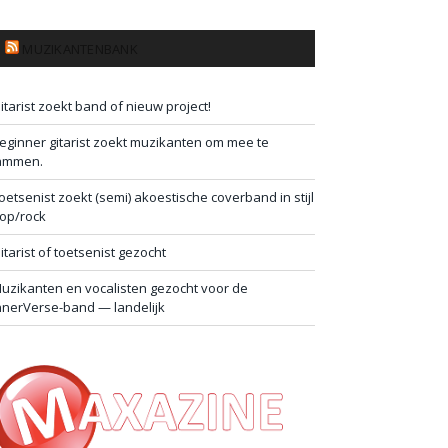
MUZIKANTENBANK
itarist zoekt band of nieuw project!
eginner gitarist zoekt muzikanten om mee te
ammen.
oetsenist zoekt (semi) akoestische coverband in stijl
op/rock
itarist of toetsenist gezocht
uzikanten en vocalisten gezocht voor de
nnerVerse-band — landelijk