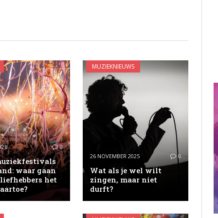
MUZIEKNIEUWS
026
0
26 NOVEMBER 2025
0
muziekfestivals
and: waar gaan
Wat als je wel wilt
liefhebbers het
zingen, maar niet
naartoe?
durft?