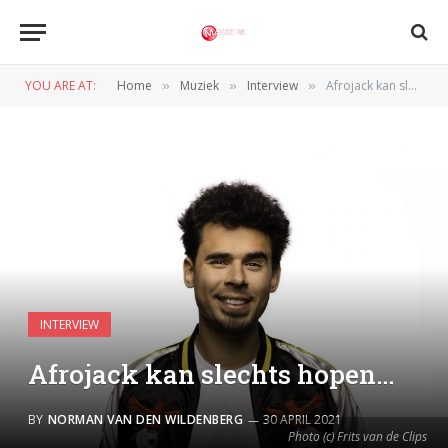
YOU ARE AT:
Home
Muziek
Interview
Afrojack kan slechts hopen…
»
»
»
INTERVIEW
Afrojack kan slechts hopen…
BY
NORMAN VAN DEN WILDENBERG
30 APRIL 2021
Photo (c) Frits van de Clips