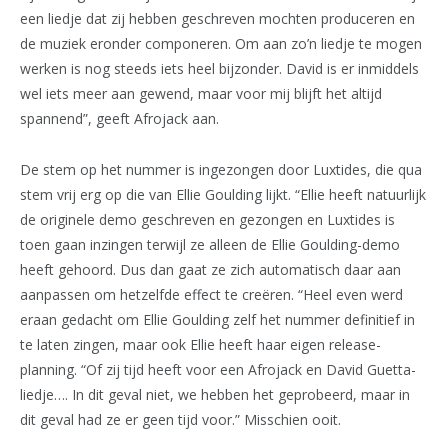
een liedje dat zij hebben geschreven mochten produceren en
de muziek eronder componeren. Om aan zo’n liedje te mogen
werken is nog steeds iets heel bijzonder. David is er inmiddels
wel iets meer aan gewend, maar voor mij blijft het altijd
spannend”, geeft Afrojack aan.
De stem op het nummer is ingezongen door Luxtides, die qua
stem vrij erg op die van Ellie Goulding lijkt. “Ellie heeft natuurlijk
de originele demo geschreven en gezongen en Luxtides is
toen gaan inzingen terwijl ze alleen de Ellie Goulding-demo
heeft gehoord. Dus dan gaat ze zich automatisch daar aan
aanpassen om hetzelfde effect te creëren. “Heel even werd
eraan gedacht om Ellie Goulding zelf het nummer definitief in
te laten zingen, maar ook Ellie heeft haar eigen release-
planning. “Of zij tijd heeft voor een Afrojack en David Guetta-
liedje…. In dit geval niet, we hebben het geprobeerd, maar in
dit geval had ze er geen tijd voor.” Misschien ooit.