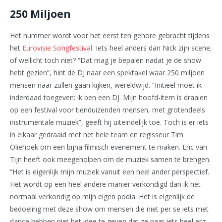
250 Miljoen
Het nummer wordt voor het eerst ten gehore gebracht tijdens
het
Eurovisie Songfestival
. Iets heel anders dan Nick zijn scene,
of wellicht toch niet? “Dat mag je bepalen nadat je de show
hebt gezien”, hint de DJ naar een spektakel waar 250 miljoen
mensen naar zullen gaan kijken, wereldwijd. “Initieel moet ik
inderdaad toegeven: ik ben een DJ. Mijn hoofd-item is draaien
op een festival voor tienduizenden mensen, met grotendeels
instrumentale muziek”, geeft hij uiteindelijk toe. Toch is er iets
in elkaar gedraaid met het hele team en regisseur Tim
Oliehoek om een bijna filmisch evenement te maken. Eric van
Tijn heeft ook meegeholpen om de muziek samen te brengen.
“Het is eigenlijk mijn muziek vanuit een heel ander perspectief.
Het wordt op een heel andere manier verkondigd dan ik het
normaal verkondig op mijn eigen podia. Het is eigenlijk de
bedoeling met deze show om mensen die niet per se iets met
dance hebben niet het idee te geven dat ze naar iets heel erg