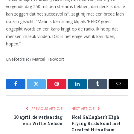
volgende dag 250 miljoen streams hebben, dan denk ik dat je
kan zeggen dat het succesvol is”, zegt hij met een brede lach
op zijn gezicht. “Maar ik ben allang blij als ‘HERO’ goed
opgepikt wordt en een kans krijgt op de radio. Ik hoop dat
mensen ‘m leuk vinden. Dat is het enige wat ik kan doen,
hopen.”
Livefoto’s (c) Marcel Hakvoort
Facebook
Twitter
Pinterest
LinkedIn
Tumblr
Email
PREVIOUS ARTICLE
NEXT ARTICLE
30 april, de verjaardag
Noel Gallagher’s High
van Willie Nelson
Flying Birds komt met
Greatest Hits album