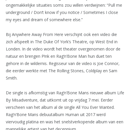
ongemakkelijke situaties soms zou willen verdwijnen: “Pull me
underground / Don’t know if you notice / Sometimes I close
my eyes and dream of somewhere else.”
Bij Anywhere Away From Here verschijnt ook een video die
zich afspeelt in The Duke Of York’s Theatre, op West End in
Londen. In de video wordt het theater overgenomen door de
natuur en brengen P!nk en Rag’n’Bone Man hun duet ten
gehore in de wildernis. Regisseur van de video is Joe Connor,
die eerder werkte met The Rolling Stones, Coldplay en Sam
Smith.
De single is afkomstig van Rag’n’Bone Mans nieuwe album Life
By Misadventure, dat uitkomt uit op vrijdag 7 mei. Eerder
verscheen van het album al de single All You Ever Wanted.
Rag’n’Bone Mans debuutalbum Human uit 2017 werd
viervoudig platina en was het snelstverkopende album van een
mannelijke artiest van het decennium.