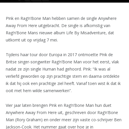
P!nk en Rag’n’Bone Man hebben samen de single Anywhere
Away From Here uitgebracht. De single is afkomstig van
Rag’n’Bone Mans nieuwe album Life By Misadventure, dat
uitkomt uit op vrijdag 7 mei.
Tijdens haar tour door Europa in 2017 ontmoette P!nk de
Britse singer-songwriter Rag’n’Bone Man voor het eerst, vlak
nadat ze zijn single Human had gehoord. P!nk: “Ik was al
verliefd geworden op zijn prachtige stem en daarna ontdekte
ik dat hij ook een prachtige ziel heeft. Vanaf toen wist ik dat ik
ooit met hem wilde samenwerken”.
Vier jaar laten brengen P!nk en Rag’n’Bone Man hun duet
Anywhere Away From Here uit, geschreven door Rag’n’Bone
Man (Rory Graham) en onder meer zijn vaste co-schrijver Ben
Jackson-Cook. Het nummer gaat over hoe je in