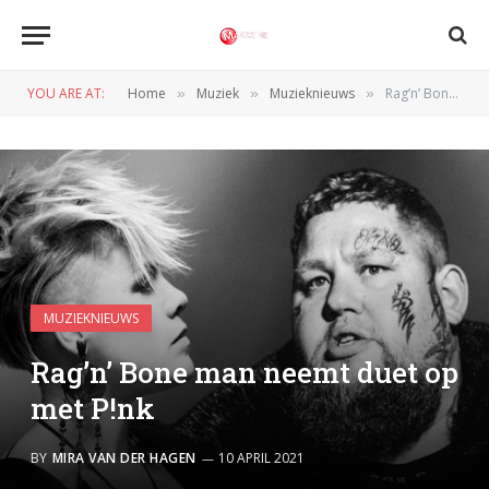
YOU ARE AT:
Home
Muziek
Muzieknieuws
Rag’n’ Bone man neemt duet op met P!nk
»
»
»
MUZIEKNIEUWS
Rag’n’ Bone man neemt duet op
met P!nk
BY
MIRA VAN DER HAGEN
10 APRIL 2021