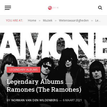
YOU ARE AT:
Home
Muziek
Wetenswaardigheden
Legendary Albums
»
»
»
LEGENDARY ALBUMS
Legendary Albums …..
Ramones (The Ramones)
BY
NORMAN VAN DEN WILDENBERG
6 MAART 2021