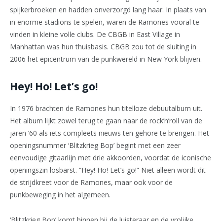
spijkerbroeken en hadden onverzorgd lang haar. In plaats van
in enorme stadions te spelen, waren de Ramones vooral te
vinden in kleine volle clubs. De CBGB in East Village in
Manhattan was hun thuisbasis. CBGB zou tot de sluiting in
2006 het epicentrum van de punkwereld in New York blijven.
Hey! Ho! Let’s go!
In 1976 brachten de Ramones hun titelloze debuutalbum uit.
Het album lijkt zowel terug te gaan naar de rock’n’roll van de
jaren ’60 als iets compleets nieuws ten gehore te brengen. Het
openingsnummer ‘Blitzkrieg Bop’ begint met een zeer
eenvoudige gitaarlijn met drie akkoorden, voordat de iconische
openingszin losbarst. “Hey! Ho! Let’s go!” Niet alleen wordt dit
de strijdkreet voor de Ramones, maar ook voor de
punkbeweging in het algemeen.
‘Blitzkrieg Bop’ komt binnen bij de luisteraar en de vrolijke