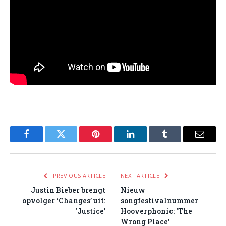
Facebook
Twitter
Pinterest
LinkedIn
Tumblr
Email
PREVIOUS ARTICLE
NEXT ARTICLE
Justin Bieber brengt
Nieuw
opvolger ‘Changes’ uit:
songfestivalnummer
‘Justice’
Hooverphonic: ‘The
Wrong Place’