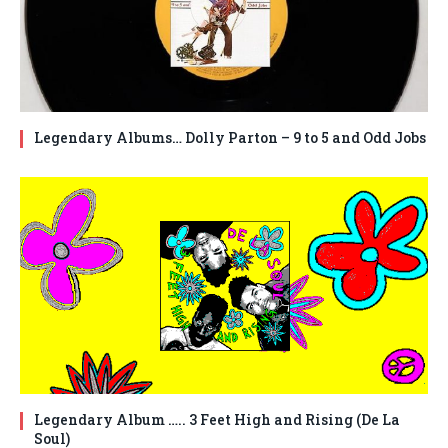
Legendary Albums… Dolly Parton – 9 to 5 and Odd Jobs
Legendary Album ….. 3 Feet High and Rising (De La
Soul)