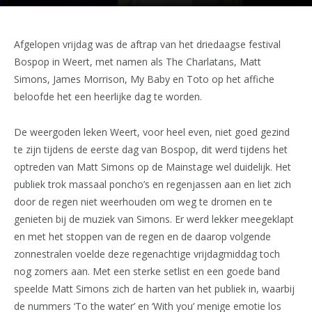
Afgelopen vrijdag was de aftrap van het driedaagse festival
Bospop in Weert, met namen als The Charlatans, Matt
Simons, James Morrison, My Baby en Toto op het affiche
beloofde het een heerlijke dag te worden.
De weergoden leken Weert, voor heel even, niet goed gezind
te zijn tijdens de eerste dag van Bospop, dit werd tijdens het
optreden van Matt Simons op de Mainstage wel duidelijk. Het
publiek trok massaal poncho’s en regenjassen aan en liet zich
door de regen niet weerhouden om weg te dromen en te
genieten bij de muziek van Simons. Er werd lekker meegeklapt
en met het stoppen van de regen en de daarop volgende
zonnestralen voelde deze regenachtige vrijdagmiddag toch
nog zomers aan. Met een sterke setlist en een goede band
speelde Matt Simons zich de harten van het publiek in, waarbij
de nummers ‘To the water’ en ‘With you’ menige emotie los