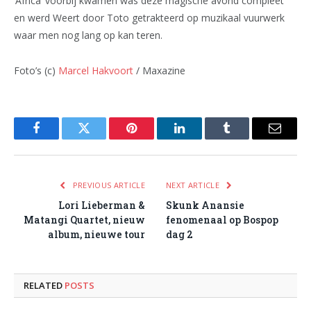
‘Africa’ voorbij kwamen was deze magische avond compleet
en werd Weert door Toto getrakteerd op muzikaal vuurwerk
waar men nog lang op kan teren.
Foto’s (c)
Marcel Hakvoort
/ Maxazine
Facebook
Twitter
Pinterest
LinkedIn
Tumblr
Email
PREVIOUS ARTICLE
NEXT ARTICLE
Lori Lieberman &
Skunk Anansie
Matangi Quartet, nieuw
fenomenaal op Bospop
album, nieuwe tour
dag 2
RELATED
POSTS