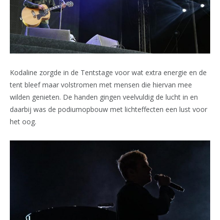
Kodaline zorgde in de Tentstage voor wat extra energie en de
tent bleef maar volstromen met mensen die hiervan mee
wilden genieten. De handen gingen veelvuldig de lucht in en
daarbij was de podiumopbouw met lichteffecten een lust voor
het oog.