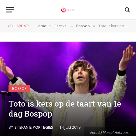
YOU ARE AT:
Home
Festival
Bospop
Toto is kers op de taart van 1e dag Bospop
»
»
»
BOSPOP
Toto is kers op de taart van 1e
dag Bospop
BY
STEFANIE PORTEGIES
14 JULI 2019
Foto (c) Marcel Hakvoort