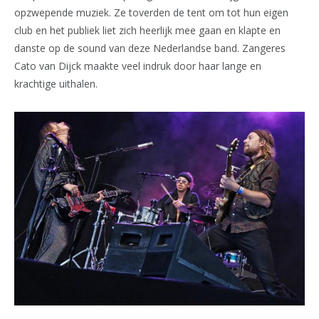
opzwepende muziek. Ze toverden de tent om tot hun eigen
club en het publiek liet zich heerlijk mee gaan en klapte en
danste op de sound van deze Nederlandse band. Zangeres
Cato van Dijck maakte veel indruk door haar lange en
krachtige uithalen.