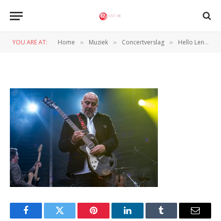
Bløf
YOU ARE AT:
Home
Muziek
Concertverslag
Hello Lenny maar ook hello wind en regen tijdens eerste dag Hello Festival
»
»
»
BY
PETER VAN CAPPELLE
11 JUNI 2019
Facebook
Twitter
Pinterest
LinkedIn
Tumblr
Email