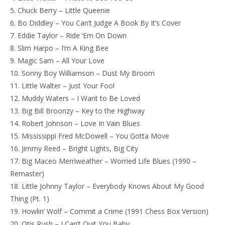
5. Chuck Berry – Little Queenie
6. Bo Diddley – You Can’t Judge A Book By It’s Cover
7. Eddie Taylor – Ride ‘Em On Down
8. Slim Harpo – I’m A King Bee
9. Magic Sam – All Your Love
10. Sonny Boy Williamson – Dust My Broom
11. Little Walter – Just Your Fool
12. Muddy Waters – I Want to Be Loved
13. Big Bill Broonzy – Key to the Highway
14. Robert Johnson – Love In Vain Blues
15. Mississippi Fred McDowell – You Gotta Move
16. Jimmy Reed – Bright Lights, Big City
17. Big Maceo Merriweather – Worried Life Blues (1990 –
Remaster)
18. Little Johnny Taylor – Everybody Knows About My Good
Thing (Pt. 1)
19. Howlin’ Wolf – Commit a Crime (1991 Chess Box Version)
20. Otis Rush – I Can’t Quit You Baby