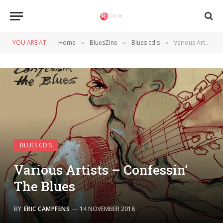
YOU ARE AT:
Home
BluesZine
Blues cd's
Various Artists – Confessin’ The Blues
»
»
»
BLUES CD'S
Various Artists – Confessin’
The Blues
BY
ERIC CAMPFENS
14 NOVEMBER 2018