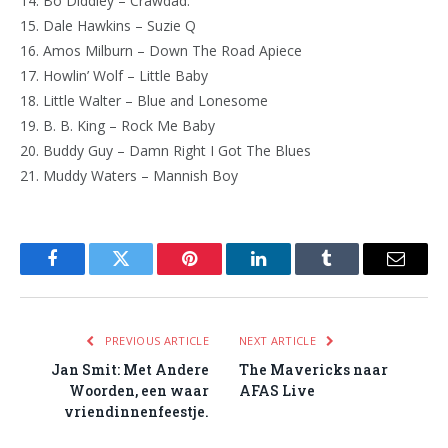
14. Bo Diddley – Crawdad.
15. Dale Hawkins – Suzie Q
16. Amos Milburn – Down The Road Apiece
17. Howlin’ Wolf – Little Baby
18. Little Walter – Blue and Lonesome
19. B. B. King – Rock Me Baby
20. Buddy Guy – Damn Right I Got The Blues
21. Muddy Waters – Mannish Boy
Facebook
Twitter
Pinterest
LinkedIn
Tumblr
Email
PREVIOUS ARTICLE
NEXT ARTICLE
Jan Smit: Met Andere
The Mavericks naar
Woorden, een waar
AFAS Live
vriendinnenfeestje.