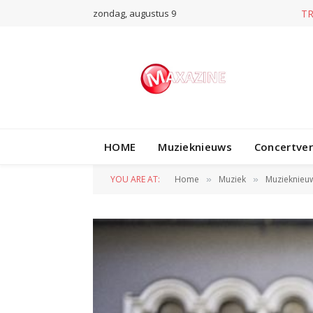
zondag, augustus 9
T
HOME
Muzieknieuws
Concertve
YOU ARE AT:
Home
Muziek
Muzieknieu
»
»