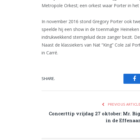
Metropole Orkest; een orkest waar Porter in het
In november 2016 stond Gregory Porter ook twe
speelde hij een show in de toenmalige Heineken 
indrukwekkend stemgeluid deze zanger bezit. Deze
Naast de klassiekers van Nat “King” Cole zal Port
in Carré.
SHARE.
Fa
PREVIOUS ARTICL
Concerttip vrijdag 27 oktober: Mr. Bi
in de Effenaa