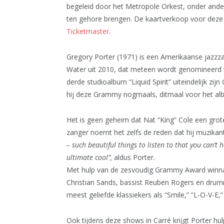
begeleid door het Metropole Orkest, onder ande
ten gehore brengen. De kaartverkoop voor deze
Ticketmaster
.
Gregory Porter (1971) is een Amerikaanse jazzza
Water uit 2010, dat meteen wordt genomineerd 
derde studioalbum “Liquid Spirit” uiteindelijk z
hij deze Grammy nogmaals, ditmaal voor het alb
Het is geen geheim dat Nat “King” Cole een grot
zanger noemt het zelfs de reden dat hij muzikan
– such beautiful things to listen to that you can’t 
ultimate cool”,
aldus Porter.
Met hulp van de zesvoudig Grammy Award winnaa
Christian Sands, bassist Reuben Rogers en drum
meest geliefde klassiekers als “Smile,” “L-O-V-E
Ook tijdens deze shows in Carré krijgt Porter hu