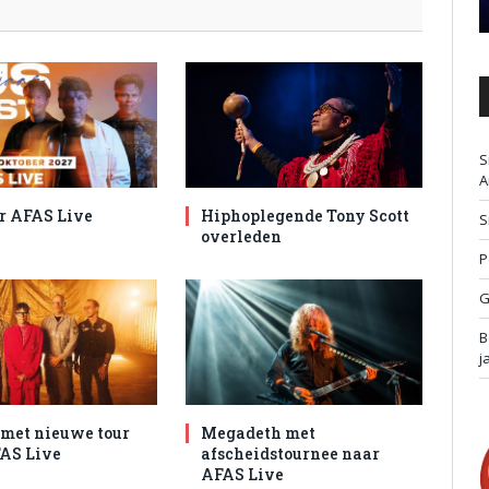
S
A
r AFAS Live
Hiphoplegende Tony Scott
S
overleden
P
G
B
j
met nieuwe tour
Megadeth met
AS Live
afscheidstournee naar
AFAS Live