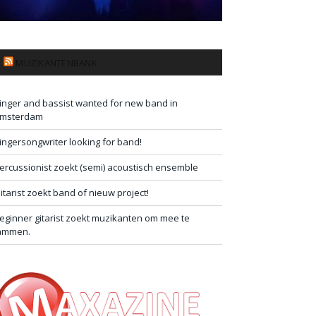
MUZIKANTENBANK
inger and bassist wanted for new band in
msterdam
ingersongwriter looking for band!
ercussionist zoekt (semi) acoustisch ensemble
itarist zoekt band of nieuw project!
eginner gitarist zoekt muzikanten om mee te
ammen.