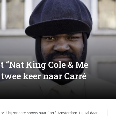
t “Nat King Cole & Me
twee keer naar Carré
r 2 bijzondere shows naar Carré Amsterdam. Hij zal daar,