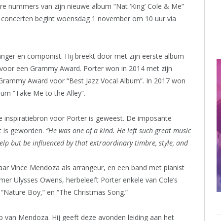
re nummers van zijn nieuwe album “Nat ‘King’ Cole & Me”
 concerten begint woensdag 1 november om 10 uur via
nger en componist. Hij breekt door met zijn eerste album
voor een Grammy Award. Porter won in 2014 met zijn
ijn Grammy Award voor “Best Jazz Vocal Album”. In 2017 won
um “Take Me to the Alley”.
e inspiratiebron voor Porter is geweest. De imposante
t is geworden.
“He was one of a kind. He left such great music
help but be influenced by that extraordinary timbre, style, and
r Vince Mendoza als arrangeur, en een band met pianist
mer Ulysses Owens, herbeleeft Porter enkele van Cole’s
,” “Nature Boy,” en “The Christmas Song.”
lp van Mendoza. Hij geeft deze avonden leiding aan het