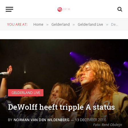
YOU ARE AT:
Home
Gelderland
Gelderland Live
DeWolff heeft tripple A status
»
»
»
GELDERLAND LIVE
DeWolff heeft tripple A status
BY
NORMAN VAN DEN WILDENBERG
13 DECEMBER 2016
Foto: René Obdeijn