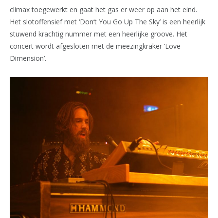
climax toegewerkt en gaat het gas er weer op aan het eind.
Het slotoffensief met ‘Don’t You Go Up The Sky’ is een heerlijk
stuwend krachtig nummer met een heerlijke groove. Het
concert wordt afgesloten met de meezingkraker ‘Love
Dimension’.