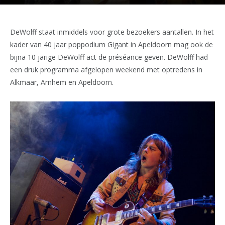
DeWolff staat inmiddels voor grote bezoekers aantallen. In het
kader van 40 jaar poppodium Gigant in Apeldoorn mag ook de
bijna 10 jarige DeWolff act de préséance geven. DeWolff had
een druk programma afgelopen weekend met optredens in
Alkmaar, Arnhem en Apeldoorn.