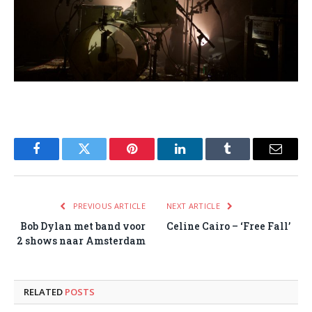
Facebook
Twitter
Pinterest
LinkedIn
Tumblr
Email
PREVIOUS ARTICLE
NEXT ARTICLE
Bob Dylan met band voor
Celine Cairo – ‘Free Fall’
2 shows naar Amsterdam
RELATED
POSTS