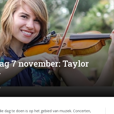
ag 7 november: Taylor
g
6
 die dag te doen is op het gebied van muziek. Concerten,