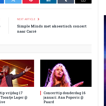
cebook
Twitter
Pinterest
LinkedIn
Tumblr
Email
E
NEXT ARTICLE
e
Simple Minds met akoestisch concert
naar Carré
tip vrijdag 17
Concerttip donderdag 16
 Toontje Lager @
januari: Ana Popovic @
ive
Paard