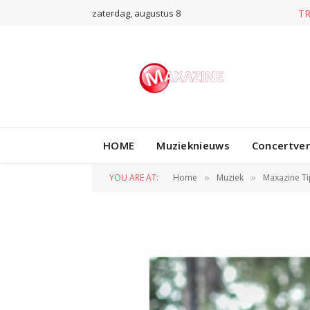
zaterdag, augustus 8
T
HOME
Muzieknieuws
Concertve
YOU ARE AT:
Home
Muziek
Maxazine Ti
»
»