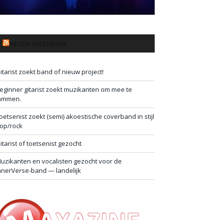
MUZIKANTENBANK
itarist zoekt band of nieuw project!
eginner gitarist zoekt muzikanten om mee te
ammen.
oetsenist zoekt (semi) akoestische coverband in stijl
op/rock
itarist of toetsenist gezocht
uzikanten en vocalisten gezocht voor de
nnerVerse-band — landelijk