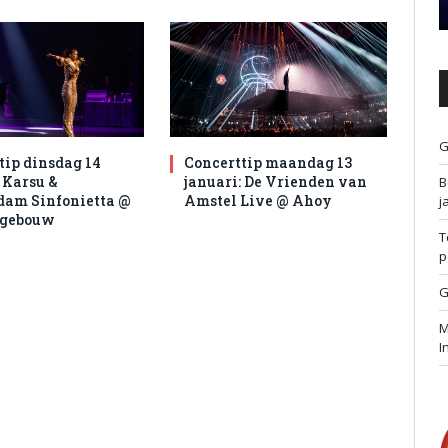
G
tip dinsdag 14
Concerttip maandag 13
 Karsu &
januari: De Vrienden van
B
am Sinfonietta @
Amstel Live @ Ahoy
j
tgebouw
T
p
G
M
I