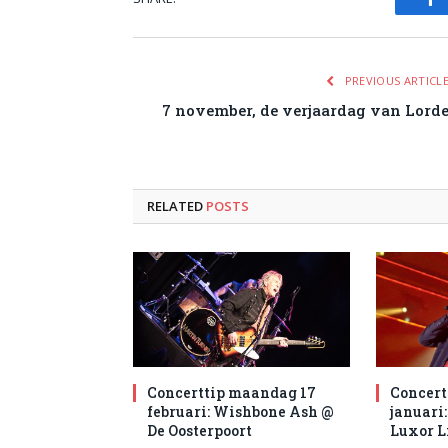
Fa
PREVIOUS ARTICL
7 november, de verjaardag van Lord
RELATED
POSTS
Concerttip maandag 17
Concert
februari: Wishbone Ash @
januari:
De Oosterpoort
Luxor L