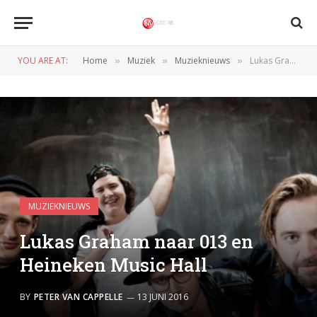
YOU ARE AT:
Home
Muziek
Muzieknieuws
Lukas Graham naar 013 en Heineken Music Hall
»
»
»
MUZIEKNIEUWS
Lukas Graham naar 013 en
Heineken Music Hall
BY
PETER VAN CAPPELLE
13 JUNI 2016