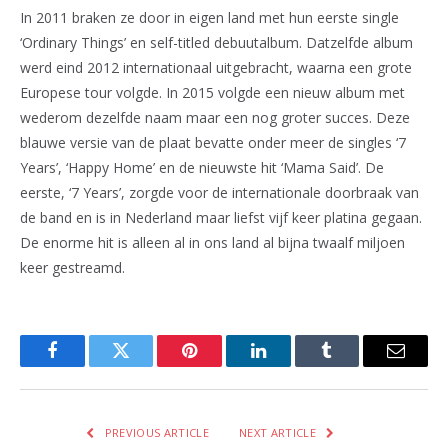
In 2011 braken ze door in eigen land met hun eerste single
‘Ordinary Things’ en self-titled debuutalbum. Datzelfde album
werd eind 2012 internationaal uitgebracht, waarna een grote
Europese tour volgde. In 2015 volgde een nieuw album met
wederom dezelfde naam maar een nog groter succes. Deze
blauwe versie van de plaat bevatte onder meer de singles ‘7
Years’, ‘Happy Home’ en de nieuwste hit ‘Mama Said’. De
eerste, ‘7 Years’, zorgde voor de internationale doorbraak van
de band en is in Nederland maar liefst vijf keer platina gegaan.
De enorme hit is alleen al in ons land al bijna twaalf miljoen
keer gestreamd.
Facebook
Twitter
Pinterest
LinkedIn
Tumblr
Email
PREVIOUS ARTICLE
NEXT ARTICLE