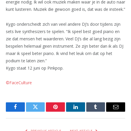
energie nodig. Ik wil ook muziek maken waar je in de auto naar
kunt luisteren. Muziek die gewoon goed is, dat was de insteek.”
Kygo onderscheidt zich van veel andere DJ’s door tijdens zijn
sets live synthesizers te spelen. “Ik speel best goed piano en
zie dat mensen het waarderen. Veel DJ’s die al lang bezig zijn
bespelen helemaal geen instrument. Ze zijn beter dan ik als DJ
maar ik speel beter piano. Ik vind het leuk om dat op het
podium te laten zien.”
Kygo staat 12 juni op Pinkpop.
©FaceCulture
Facebook
Twitter
Pinterest
LinkedIn
Tumblr
Email
PREVIOUS ARTICLE
NEXT ARTICLE